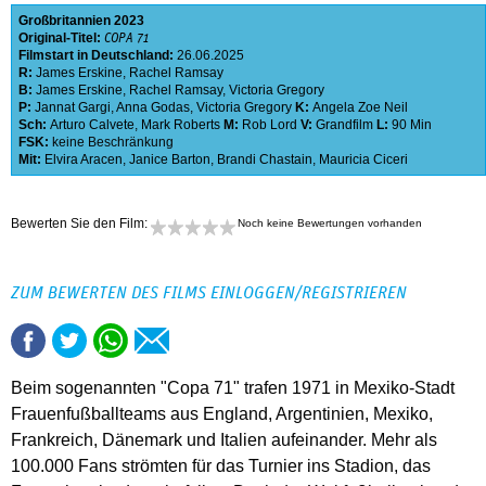
Großbritannien
2023
Original-Titel:
COPA 71
Filmstart in Deutschland:
26.06.2025
R:
James Erskine
,
Rachel Ramsay
B:
James Erskine
,
Rachel Ramsay
,
Victoria Gregory
P:
Jannat Gargi
,
Anna Godas
,
Victoria Gregory
K:
Angela Zoe Neil
Sch:
Arturo Calvete
,
Mark Roberts
M:
Rob Lord
V:
Grandfilm
L:
90 Min
FSK:
keine Beschränkung
Mit:
Elvira Aracen
,
Janice Barton
,
Brandi Chastain
,
Mauricia Ciceri
Bewerten Sie den Film:
Noch keine Bewertungen vorhanden
ZUM BEWERTEN DES FILMS EINLOGGEN/REGISTRIEREN
Beim sogenannten "Copa 71" trafen 1971 in Mexiko-Stadt
Frauenfußballteams aus England, Argentinien, Mexiko,
Frankreich, Dänemark und Italien aufeinander. Mehr als
100.000 Fans strömten für das Turnier ins Stadion, das