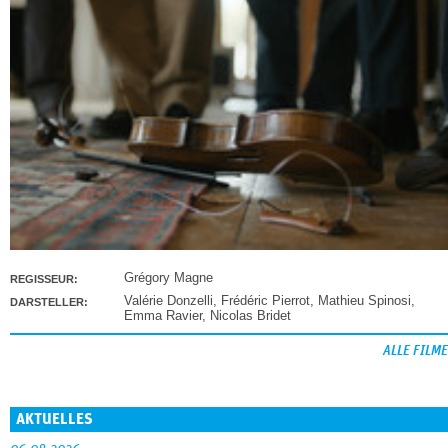
Grégory Magne
REGISSEUR:
Valérie Donzelli
,
Frédéric Pierrot
,
Mathieu Spinosi
,
DARSTELLER:
Emma Ravier
,
Nicolas Bridet
ALLE FILME
AKTUELLES