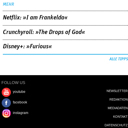
MEHR
Netflix: »I am Frankelda«
Crunchyroll: »The Drops of God«
Disney+: »Furious«
ALLE TIPPS
FOLLOW US
NEWSLETTER
youtube
REDAKTION
facebook
MEDIADATEN
instagram
KONTAKT
DATENSCHUTZ