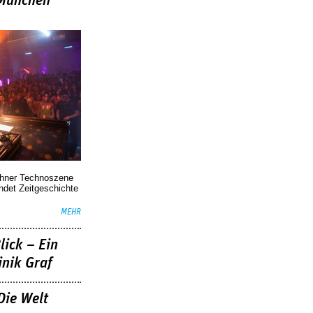
»München
chner Technoszene
indet Zeitgeschichte
MEHR
lick – Ein
nik Graf
Die Welt