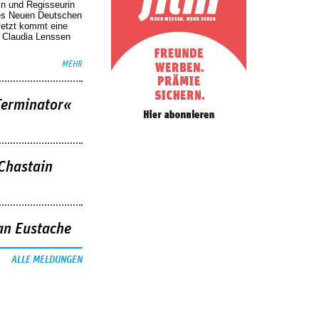
in und Regisseurin
des Neuen Deutschen
Jetzt kommt eine
. Claudia Lenssen
MEHR
Terminator«
 Chastain
an Eustache
ALLE MELDUNGEN