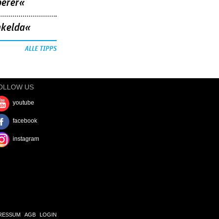
berer«
nkelda«
ALLE TIPPS
OLLOW US
youtube
facebook
instagram
RESSUM
AGB
LOGIN