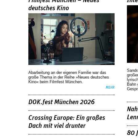
Filmfest München – Neues
Int
deutsches Kino
Sandr
Abarbeitung an der eigenen Familie war das
großen
große Thema in der Reihe »Neues deutsches
lyrisc
Kino« beim Filmfest München.
Bahn 
MEHR
Gespr
DOK.fest München 2026
Nah
Len
Crossing Europe: Ein großes
Dach mit viel drunter
80 