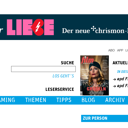
Jump to Navigation
ABO
APP
L
SUCHE
AKTUEL
SUCHE
IN DIE
epd F
epd F
LESERSERVICE
AMING
THEMEN
TIPPS
BLOG
ARCHIV
ZUR PERSON