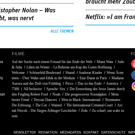
braucht mehr Zau
istopher Nolan – Was
Netflix: »I am Fra
bt, was nervt
ALLE THEMEN
FILME
F
na
Auf der Suche nach einem Freund für das Ende der Welt
Mami Wata
Julie
& Julia
Lilien im Winter – La Boheme am Kap der Guten Hoffnung
Welcome
Schönefeld Boulevard
Sharaf
Isadoras Kinder
Wenn Ärzte
ly
töten – Über Wahn und Ethik in der Medizin
Eine Dame in Paris
Madame
Aurora und der Duft von Frühling
Picco
Das ist das Ende
America
7500
All Inclusive
Sprache: Sex
Die Ermordung des Jesse James durch
tian
den Feigling Robert Ford
Noah
Die progressiven Nostalgiker
Mein
bester Feind
Dessau Dancers
Men in Black: International
Terminator:
Die Erlösung
The Cut
Wanted
The International Criminal Court
Asi
mit Niwoh – Die Jürgen Zeltinger Geschichte
Zola
Zu scharf, um wahr zu
sein
NEWSLETTER
REDAKTION
MEDIADATEN
KONTAKT
DATENSCHUTZ
IMP