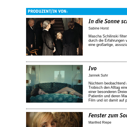
PRODUZENT/IN VON:
In die Sonne s
Sabine Horst
Mascha Schilinski filt
durch die Erfahrungen 
eine großartige, assozi
Ivo
Jannek Suhr
Nüchtern beobachtend a
Trobisch den Alltag eine
einer besonderen Dreie
Patientin und deren Man
Film und ist damit auf 
Fenster zum S
Manfred Riepe