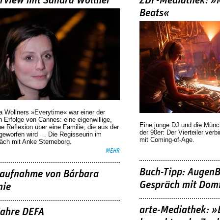
erview mit Sandra Wollner
ZDF-Mediathek: 
Beats«
a Wollners »Everytime« war einer der
 Erfolge von Cannes: eine eigenwillige,
Eine junge DJ und die Mün
he Reflexion über eine ­Familie, die aus der
der 90er: Der Vierteiler verb
geworfen wird … Die Regisseurin im
mit Coming-of-Age.
äch mit Anke Sterneborg.
MEHR
Buch-Tipp: AugenB
aufnahme von Bárbara
Gespräch mit Domi
nie
arte-Mediathek: »
Jahre DEFA