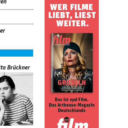
uen
er
tta Brückner