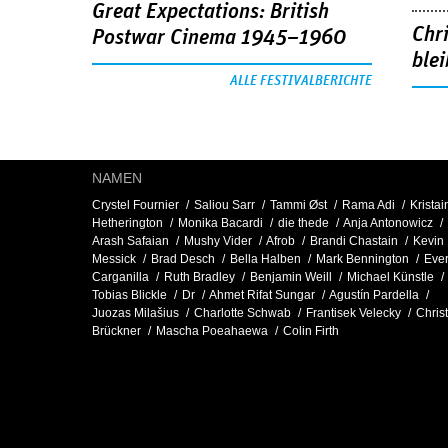
Great Expectations: British
Chr
Postwar Cinema 1945–1960
blei
ALLE FESTIVALBERICHTE
NAMEN
Crystel Fournier
Saliou Sarr
Tammi Øst
Rama Adi
Kristai
Hetherington
Monika Bacardi
die thede
Anja Antonowicz
Arash Safaian
Mushy Vider
Afrob
Brandi Chastain
Kevin
Messick
Brad Desch
Bella Halben
Mark Bennington
Ever
Carganilla
Ruth Bradley
Benjamin Weill
Michael Künstle
Tobias Blickle
Dr
Ahmet Rifat Sungar
Agustín Pardella
Juozas Milašius
Charlotte Schwab
Frantisek Velecky
Chris
Brückner
Mascha Poeahaewa
Colin Firth