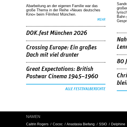
Sandr
Abarbeitung an der eigenen Familie war das
großen
große Thema in der Reihe »Neues deutsches
lyrisc
Kino« beim Filmfest München.
Bahn 
MEHR
Gespr
DOK.fest München 2026
Nah
Len
Crossing Europe: Ein großes
Dach mit viel drunter
80 
Great Expectations: British
Chr
Postwar Cinema 1945–1960
blei
ALLE FESTIVALBERICHTE
NAMEN
Caitrin Rogers
Cococ
Anastasia Biefang
SSIO
Delphine