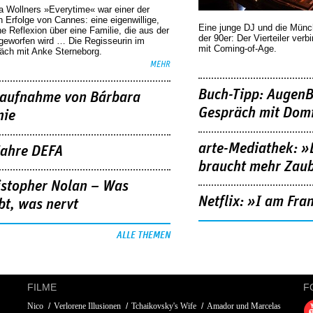
a Wollners »Everytime« war einer der
 Erfolge von Cannes: eine eigenwillige,
Eine junge DJ und die Mün
he Reflexion über eine ­Familie, die aus der
der 90er: Der Vierteiler verb
geworfen wird … Die Regisseurin im
mit Coming-of-Age.
äch mit Anke Sterneborg.
MEHR
Buch-Tipp: AugenB
aufnahme von Bárbara
Gespräch mit Domi
nie
arte-Mediathek: »
Jahre DEFA
braucht mehr Zau
istopher Nolan – Was
Netflix: »I am Fra
bt, was nervt
ALLE THEMEN
FILME
F
Nico
Verlorene Illusionen
Tchaikovsky's Wife
Amador und Marcelas