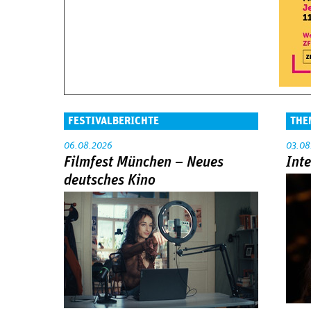
FESTIVALBERICHTE
THE
06.08.2026
03.08
Filmfest München – Neues
Int
deutsches Kino