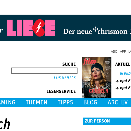
Jump to Navigation
ABO
APP
L
SUCHE
AKTUEL
SUCHE
IN DIE
epd F
epd F
LESERSERVICE
AMING
THEMEN
TIPPS
BLOG
ARCHIV
ch
ZUR PERSON