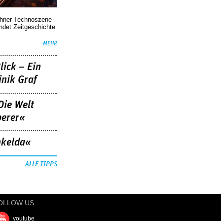
chner Technoszene
indet Zeitgeschichte
MEHR
lick – Ein
nik Graf
Die Welt
berer«
nkelda«
ALLE TIPPS
OLLOW US
youtube