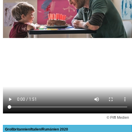
© Piffl Medien
Großbritannien
Italien
Rumänien
2020