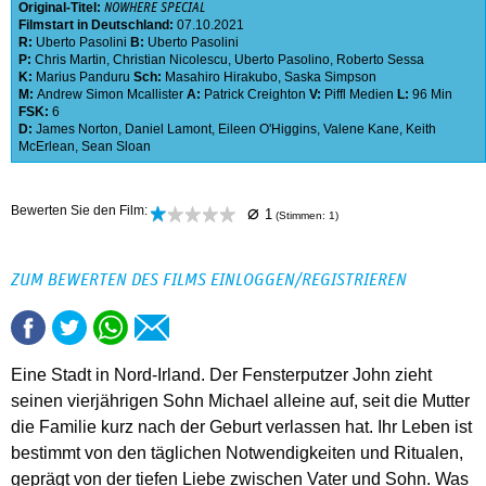
Original-Titel:
NOWHERE SPECIAL
Filmstart in Deutschland:
07.10.2021
R:
Uberto Pasolini
B:
Uberto Pasolini
P:
Chris Martin
,
Christian Nicolescu
,
Uberto Pasolino
,
Roberto Sessa
K:
Marius Panduru
Sch:
Masahiro Hirakubo
,
Saska Simpson
M:
Andrew Simon Mcallister
A:
Patrick Creighton
V:
Piffl Medien
L:
96 Min
FSK:
6
D:
James Norton
,
Daniel Lamont
,
Eileen O'Higgins
,
Valene Kane
,
Keith
McErlean
,
Sean Sloan
⌀
Bewerten Sie den Film:
1
(Stimmen:
1
)
ZUM BEWERTEN DES FILMS EINLOGGEN/REGISTRIEREN
Eine Stadt in Nord-Irland. Der Fensterputzer John zieht
seinen vierjährigen Sohn Michael alleine auf, seit die Mutter
die Familie kurz nach der Geburt verlassen hat. Ihr Leben ist
bestimmt von den täglichen Notwendigkeiten und Ritualen,
geprägt von der tiefen Liebe zwischen Vater und Sohn. Was