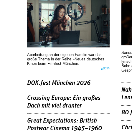
Sandr
Abarbeitung an der eigenen Familie war das
großen
große Thema in der Reihe »Neues deutsches
lyrisc
Kino« beim Filmfest München.
Bahn 
MEHR
Gespr
DOK.fest München 2026
Nah
Len
Crossing Europe: Ein großes
Dach mit viel drunter
80 
Great Expectations: British
Chr
Postwar Cinema 1945–1960