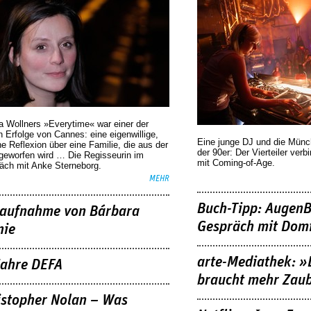
a Wollners »Everytime« war einer der
 Erfolge von Cannes: eine eigenwillige,
Eine junge DJ und die Mün
he Reflexion über eine ­Familie, die aus der
der 90er: Der Vierteiler verb
geworfen wird … Die Regisseurin im
mit Coming-of-Age.
äch mit Anke Sterneborg.
MEHR
Buch-Tipp: AugenB
aufnahme von Bárbara
Gespräch mit Domi
nie
arte-Mediathek: »
Jahre DEFA
braucht mehr Zau
istopher Nolan – Was