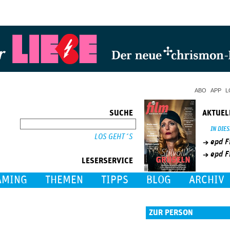
Jump to Navigation
ABO
APP
L
SUCHE
AKTUEL
SUCHE
IN DIE
epd F
epd F
LESERSERVICE
AMING
THEMEN
TIPPS
BLOG
ARCHIV
ZUR PERSON