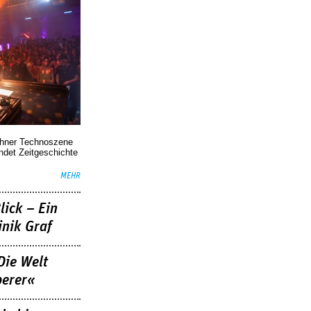
chner Technoszene
indet Zeitgeschichte
MEHR
lick – Ein
nik Graf
Die Welt
berer«