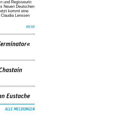
in und Regisseurin
des Neuen Deutschen
Jetzt kommt eine
. Claudia Lenssen
MEHR
Terminator«
 Chastain
an Eustache
ALLE MELDUNGEN