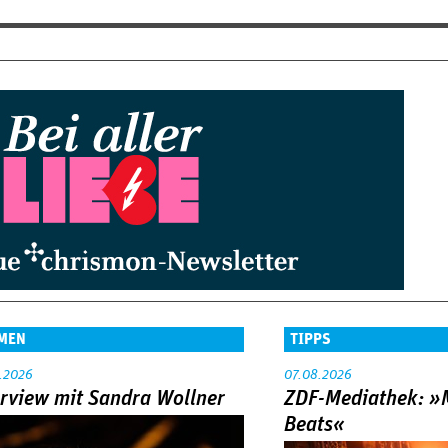
MEN
TIPPS
.2026
07.08.2026
erview mit Sandra Wollner
ZDF-Mediathek: 
Beats«