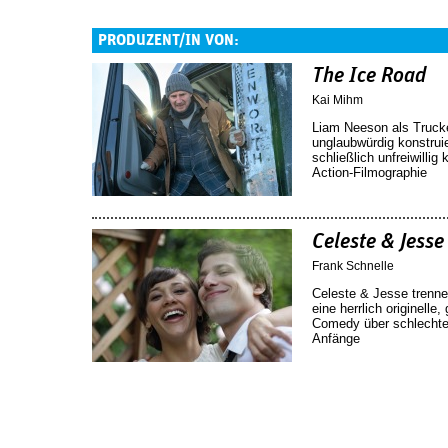
PRODUZENT/IN VON:
The Ice Road
Kai Mihm
Liam Neeson als Trucke
unglaubwürdig konstruie
schließlich unfreiwilli
Action-Filmographie
Celeste & Jesse
Frank Schnelle
Celeste & Jesse trenne
eine herrlich originell
Comedy über schlechtes
Anfänge