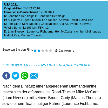
USA
2021
Original-Titel:
THE ICE ROAD
Filmstart in Deutschland:
14.10.2021
R:
Jonathan Hensleigh
B:
Jonathan Hensleigh
P:
Al Corley
,
Eugene Musso
,
Lee Nelson
,
Shivani Rawat
,
David Tish
K:
Tom Stern
Sch:
Douglas Crise
M:
Max Aruj
A:
Arvinder Greywal
V:
Wild Bunch
L:
103 Min
FSK:
12
D:
Liam Neeson
,
Laurence Fishburne
,
Holt McCallany
,
Amber Midthunder
,
Matt McCoy
,
Marcus Thomas
⌀
Bewerten Sie den Film:
2
(Stimmen:
1
)
ZUM BEWERTEN DES FILMS EINLOGGEN/REGISTRIEREN
Nach dem Einsturz einer abgelegenen Diamantenmine,
macht sich der erfahrene Ice Road-Trucker Mike McCann
(Liam Neeson) mit seinem Bruder Gurty (Marcus Thomas)
sowie einem Team mutiger Fahrer (Laurence Fishburne,