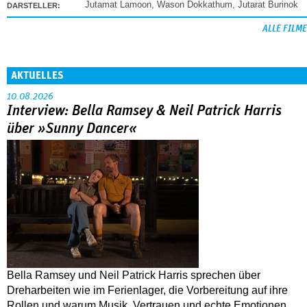
Jutamat Lamoon
,
Wason Dokkathum
,
Jutarat Burinok
DARSTELLER:
ALLE FILME
AKTUELLES
10.08.2026
Interview: Bella Ramsey & Neil Patrick Harris
über »Sunny Dancer«
Bella Ramsey und Neil Patrick Harris sprechen über
Dreharbeiten wie im Ferienlager, die Vorbereitung auf ihre
Rollen und warum Musik, Vertrauen und echte Emotionen