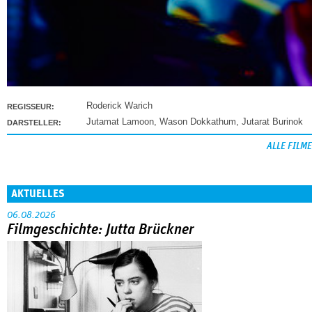
Roderick Warich
REGISSEUR:
Jutamat Lamoon
,
Wason Dokkathum
,
Jutarat Burinok
DARSTELLER:
ALLE FILME
AKTUELLES
06.08.2026
Filmgeschichte: Jutta Brückner