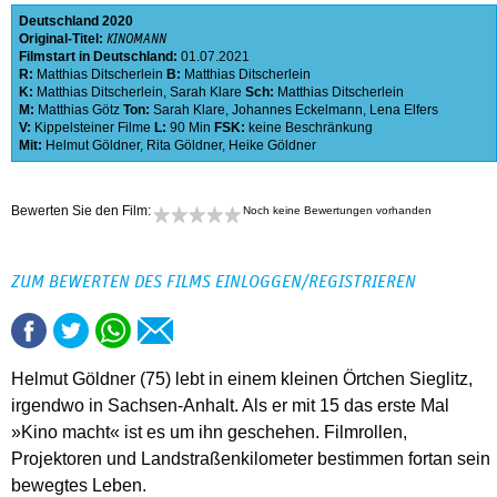
Deutschland
2020
Original-Titel:
KINOMANN
Filmstart in Deutschland:
01.07.2021
R:
Matthias Ditscherlein
B:
Matthias Ditscherlein
K:
Matthias Ditscherlein
,
Sarah Klare
Sch:
Matthias Ditscherlein
M:
Matthias Götz
Ton:
Sarah Klare
,
Johannes Eckelmann
,
Lena Elfers
V:
Kippelsteiner Filme
L:
90 Min
FSK:
keine Beschränkung
Mit:
Helmut Göldner
,
Rita Göldner
,
Heike Göldner
Bewerten Sie den Film:
Noch keine Bewertungen vorhanden
ZUM BEWERTEN DES FILMS EINLOGGEN/REGISTRIEREN
Helmut Göldner (75) lebt in einem kleinen Örtchen Sieglitz,
irgendwo in Sachsen-Anhalt. Als er mit 15 das erste Mal
»Kino macht« ist es um ihn geschehen. Filmrollen,
Projektoren und Landstraßenkilometer bestimmen fortan sein
bewegtes Leben.