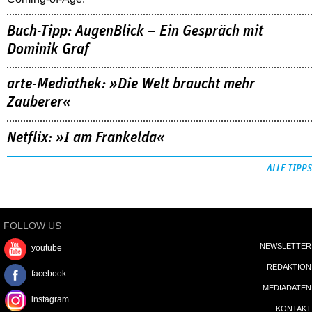
Buch-Tipp: AugenBlick – Ein Gespräch mit
Dominik Graf
arte-Mediathek: »Die Welt braucht mehr
Zauberer«
Netflix: »I am Frankelda«
ALLE TIPPS
FOLLOW US
NEWSLETTER
youtube
REDAKTION
facebook
MEDIADATEN
instagram
KONTAKT