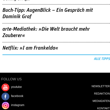
Buch-Tipp: AugenBlick – Ein Gespräch mit
Dominik Graf
arte-Mediathek: »Die Welt braucht mehr
Zauberer«
Netflix: »I am Frankelda«
ALLE TIPPS
FOLLOW US
NEWSLETTER
youtube
REDAKTION
facebook
MEDIADATEN
instagram
KONTAKT