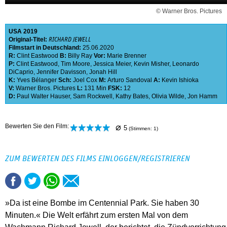
© Warner Bros. Pictures
USA
2019
Original-Titel:
RICHARD JEWELL
Filmstart in Deutschland:
25.06.2020
R:
Clint Eastwood
B:
Billy Ray
Vor:
Marie Brenner
P:
Clint Eastwood
,
Tim Moore
,
Jessica Meier
,
Kevin Misher
,
Leonardo
DiCaprio
,
Jennifer Davisson
,
Jonah Hill
K:
Yves Bélanger
Sch:
Joel Cox
M:
Arturo Sandoval
A:
Kevin Ishioka
V:
Warner Bros. Pictures
L:
131 Min
FSK:
12
D:
Paul Walter Hauser
,
Sam Rockwell
,
Kathy Bates
,
Olivia Wilde
,
Jon Hamm
⌀
Bewerten Sie den Film:
5
(Stimmen:
1
)
ZUM BEWERTEN DES FILMS EINLOGGEN/REGISTRIEREN
»Da ist eine Bombe im Centennial Park. Sie haben 30
Minuten.« Die Welt erfährt zum ersten Mal von dem