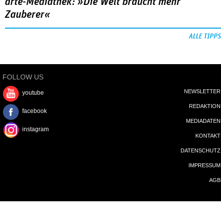
arte-Mediathek: »Die Welt braucht mehr
Zauberer«
ALLE TIPPS
FOLLOW US
NEWSLETTER
youtube
REDAKTION
facebook
MEDIADATEN
instagram
KONTAKT
DATENSCHUTZ
IMPRESSUM
AGB