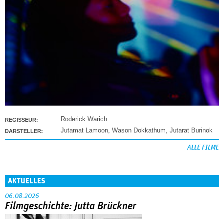
Roderick Warich
REGISSEUR:
Jutamat Lamoon
,
Wason Dokkathum
,
Jutarat Burinok
DARSTELLER:
ALLE FILME
AKTUELLES
06.08.2026
Filmgeschichte: Jutta Brückner