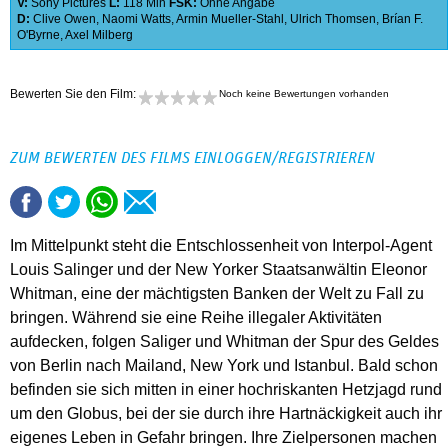
V:
Sony Pictures
L:
118 Min
FSK:
Ohne Angabe
D:
Clive Owen
,
Naomi Watts
,
Armin Mueller-Stahl
,
Ulrich Thomsen
,
Brían F.
O'Byrne
,
Axel Milberg
Bewerten Sie den Film:
Noch keine Bewertungen vorhanden
ZUM BEWERTEN DES FILMS EINLOGGEN/REGISTRIEREN
Im Mittelpunkt steht die Entschlossenheit von Interpol-Agent
Louis Salinger und der New Yorker Staatsanwältin Eleonor
Whitman, eine der mächtigsten Banken der Welt zu Fall zu
bringen. Während sie eine Reihe illegaler Aktivitäten
aufdecken, folgen Saliger und Whitman der Spur des Geldes
von Berlin nach Mailand, New York und Istanbul. Bald schon
befinden sie sich mitten in einer hochriskanten Hetzjagd rund
um den Globus, bei der sie durch ihre Hartnäckigkeit auch ihr
eigenes Leben in Gefahr bringen. Ihre Zielpersonen machen