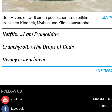
Ben Rivers entwirft einen poetischen Endzeitfilm
MEHR
zwischen Kindheit, Mythos und Klimakatastrophe.
Netflix: »I am Frankelda«
Crunchyroll: »The Drops of God«
Disney+: »Furious«
ALLE TIPPS
FOLLOW US
NEWSLETTER
youtube
REDAKTION
facebook