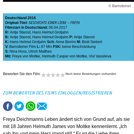
© Barnsteiner
Deutschland
2016
Original-Titel:
GESCHICHTE EINER LIEBE – FREYA
Filmstart in Deutschland:
06.04.2017
R:
Antje Starost
,
Hans Helmut Grotjahn
B:
Antje Starost
,
Hans Helmut Grotjahn
P:
Antje Starost
K:
Hans Helmut Grotjahn
Sch:
Anne Berrini
M:
Büdi Siebert
V:
Barnsteiner Film
L:
87 Min
FSK:
keine Beschränkung
S:
Nina Hoss
,
Ulrich Matthes
Mit:
Freya von Moltke
,
Helmuth Caspar von Moltke
,
Vivi Vassileva
Bewerten Sie den Film:
Noch keine Bewertungen vorhanden
ZUM BEWERTEN DES FILMS EINLOGGEN/REGISTRIEREN
Freya Deichmanns Leben ändert sich von Grund auf, als sie
mit 18 Jahren Helmuth James von Moltke kennenlernt. „Ich
sah ihn und mein Herz stand still.“ Er ist die Liebe ihres