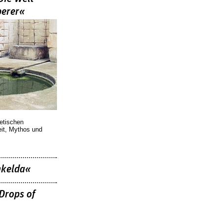
berer«
oetischen
eit, Mythos und
nkelda«
Drops of