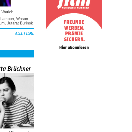
k Warich
 Lamoon
,
Wason
hum
,
Jutarat Burinok
ALLE FILME
tta Brückner