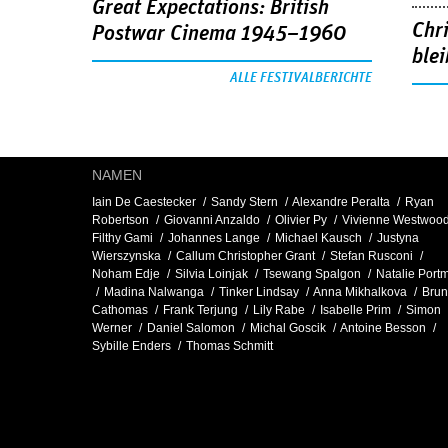
Great Expectations: British
Chr
Postwar Cinema 1945–1960
blei
ALLE FESTIVALBERICHTE
NAMEN
Iain De Caestecker
Sandy Stern
Alexandre Peralta
Ryan
Robertson
Giovanni Anzaldo
Olivier Py
Vivienne Westwoo
Filthy Gami
Johannes Lange
Michael Kausch
Justyna
Wierszynska
Callum Christopher Grant
Stefan Rusconi
Noham Edje
Silvia Loinjak
Tsewang Spalgon
Natalie Port
Madina Nalwanga
Tinker Lindsay
Anna Mikhalkova
Bru
Cathomas
Frank Terjung
Lily Rabe
Isabelle Prim
Simon
Werner
Daniel Salomon
Michal Goscik
Antoine Besson
Sybille Enders
Thomas Schmitt