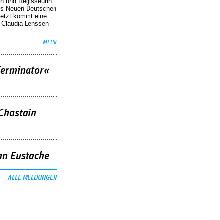
in und Regisseurin
des Neuen Deutschen
Jetzt kommt eine
. Claudia Lenssen
MEHR
Terminator«
 Chastain
an Eustache
ALLE MELDUNGEN