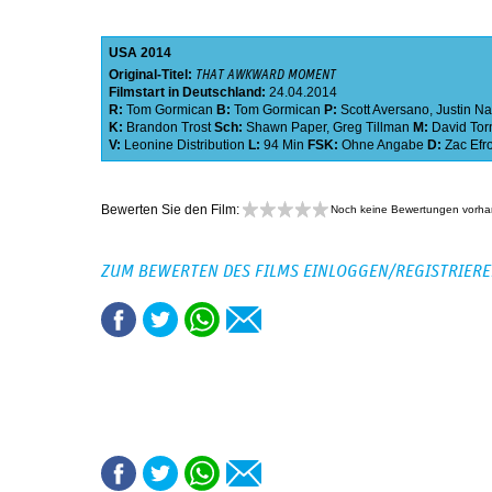
USA
2014
Original-Titel:
THAT AWKWARD MOMENT
Filmstart in Deutschland:
24.04.2014
R:
Tom Gormican
B:
Tom Gormican
P:
Scott Aversano
,
Justin Na
K:
Brandon Trost
Sch:
Shawn Paper
,
Greg Tillman
M:
David Tor
V:
Leonine Distribution
L:
94 Min
FSK:
Ohne Angabe
D:
Zac Efr
Bewerten Sie den Film:
Noch keine Bewertungen vorh
ZUM BEWERTEN DES FILMS EINLOGGEN/REGISTRIER