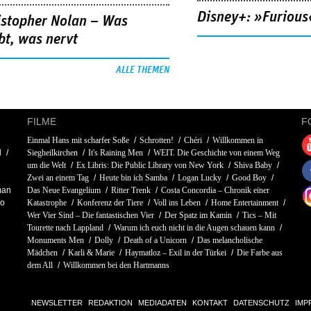
Disney+: »Furious
istopher Nolan – Was
bt, was nervt
ALLE THEMEN
FILME
F
Einmal Hans mit scharfer Soße
Schrotten!
Chéri
Willkommen in
d
Siegheilkirchen
It's Raining Men
WEIT. Die Geschichte von einem Weg
um die Welt
Ex Libris: Die Public Library von New York
Shiva Baby
Zwei an einem Tag
Heute bin ich Samba
Logan Lucky
Good Boy
man
Das Neue Evangelium
Ritter Trenk
Costa Concordia – Chronik einer
no
Katastrophe
Konferenz der Tiere
Voll ins Leben
Home Entertainment
Wer Vier Sind – Die fantastischen Vier
Der Spatz im Kamin
Tics – Mit
Tourette nach Lappland
Warum ich euch nicht in die Augen schauen kann
Monuments Men
Dolly
Death of a Unicorn
Das melancholische
Mädchen
Karli & Marie
Haymatloz – Exil in der Türkei
Die Farbe aus
dem All
Willkommen bei den Hartmanns
NEWSLETTER
REDAKTION
MEDIADATEN
KONTAKT
DATENSCHUTZ
IMP