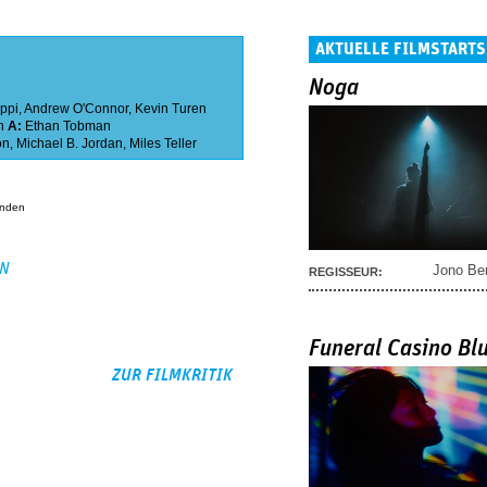
AKTUELLE FILMSTARTS
Noga
ppi
,
Andrew O'Connor
,
Kevin Turen
n
A:
Ethan Tobman
on
,
Michael B. Jordan
,
Miles Teller
anden
EN
Jono Be
REGISSEUR:
Funeral Casino Bl
ZUR FILMKRITIK