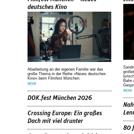
deutsches Kino
Sandr
Abarbeitung an der eigenen Familie war das
großen
große Thema in der Reihe »Neues deutsches
lyrisc
Kino« beim Filmfest München.
Bahn 
MEHR
Gespr
MEHR
DOK.fest München 2026
Nah
Len
Crossing Europe: Ein großes
Dach mit viel drunter
80 