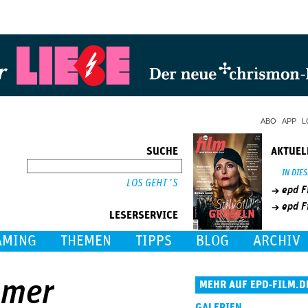
Jump to Navigation
ABO
APP
L
SUCHE
AKTUEL
SUCHE
IN DIE
epd F
epd F
LESERSERVICE
AMING
THEMEN
TIPPS
BLOG
ARCHIV
mmer
MEHR AUF EPD-FILM.D
GALERIEN