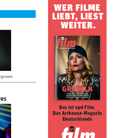
rgmann
ues