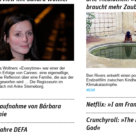
braucht mehr Zau
a Wollners »Everytime« war einer der
 Erfolge von Cannes: eine eigenwillige,
Ben Rivers entwirft einen p
he Reflexion über eine ­Familie, die aus der
Endzeitfilm zwischen Kindh
geworfen wird … Die Regisseurin im
Klimakatastrophe.
äch mit Anke Sterneborg.
MEHR
Netflix: »I am Fra
aufnahme von Bárbara
nie
Crunchyroll: »The 
God«
Jahre DEFA