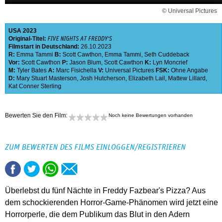
© Universal Pictures
USA
2023
Original-Titel:
FIVE NIGHTS AT FREDDY'S
Filmstart in Deutschland:
26.10.2023
R:
Emma Tammi
B:
Scott Cawthon
,
Emma Tammi
,
Seth Cuddeback
Vor:
Scott Cawthon
P:
Jason Blum
,
Scott Cawthon
K:
Lyn Moncrief
M:
Tyler Bates
A:
Marc Fisichella
V:
Universal Pictures
FSK:
Ohne Angabe
D:
Mary Stuart Masterson
,
Josh Hutcherson
,
Elizabeth Lail
,
Mattew Lillard
,
Kat Conner Sterling
Bewerten Sie den Film:
Noch keine Bewertungen vorhanden
ZUM BEWERTEN DES FILMS EINLOGGEN/REGISTRIEREN
Überlebst du fünf Nächte in Freddy Fazbear's Pizza? Aus
dem schockierenden Horror-Game-Phänomen wird jetzt eine
Horrorperle, die dem Publikum das Blut in den Adern