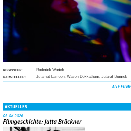
Roderick Warich
REGISSEUR:
Jutamat Lamoon
,
Wason Dokkathum
,
Jutarat Burinok
DARSTELLER:
ALLE FILME
AKTUELLES
06.08.2026
Filmgeschichte: Jutta Brückner