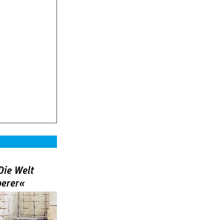
Die Welt
berer«