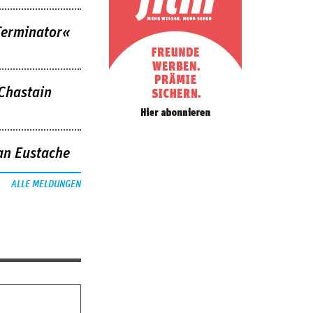
Terminator«
 Chastain
an Eustache
ALLE MELDUNGEN