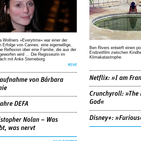
a Wollners »Everytime« war einer der
 Erfolge von Cannes: eine eigenwillige,
Ben Rivers entwirft einen p
he Reflexion über eine ­Familie, die aus der
Endzeitfilm zwischen Kindh
geworfen wird … Die Regisseurin im
Klimakatastrophe.
äch mit Anke Sterneborg.
MEHR
Netflix: »I am Fra
aufnahme von Bárbara
nie
Crunchyroll: »The 
God«
Jahre DEFA
Disney+: »Furious
istopher Nolan – Was
bt, was nervt