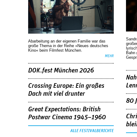
Sandr
Abarbeitung an der eigenen Familie war das
großen
große Thema in der Reihe »Neues deutsches
lyrisc
Kino« beim Filmfest München.
Bahn 
MEHR
Gespr
DOK.fest München 2026
Nah
Len
Crossing Europe: Ein großes
Dach mit viel drunter
80 
Great Expectations: British
Chr
Postwar Cinema 1945–1960
blei
ALLE FESTIVALBERICHTE