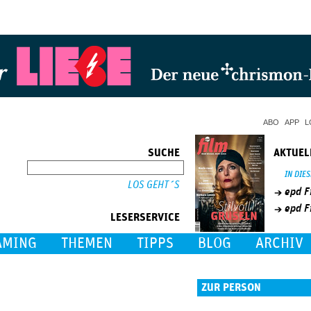
Jump to Navigation
ABO
APP
L
SUCHE
AKTUEL
SUCHE
IN DIE
epd F
epd F
LESERSERVICE
AMING
THEMEN
TIPPS
BLOG
ARCHIV
ZUR PERSON