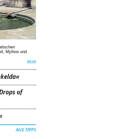
oetischen
eit, Mythos und
MEHR
nkelda«
Drops of
«
ALLE TIPPS