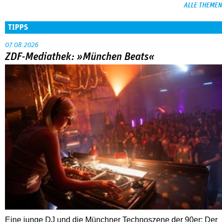
ALLE THEMEN
TIPPS
07.08.2026
ZDF-Mediathek: »München Beats«
Eine junge DJ und die Münchner Technoszene der 90er: Der