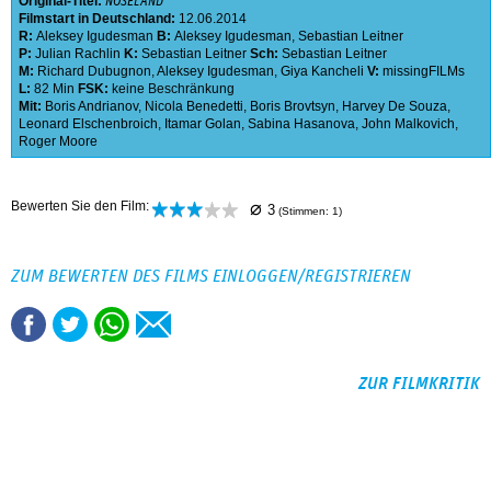
Original-Titel:
NOSELAND
Filmstart in Deutschland:
12.06.2014
R:
Aleksey Igudesman
B:
Aleksey Igudesman
,
Sebastian Leitner
P:
Julian Rachlin
K:
Sebastian Leitner
Sch:
Sebastian Leitner
M:
Richard Dubugnon
,
Aleksey Igudesman
,
Giya Kancheli
V:
missingFILMs
L:
82 Min
FSK:
keine Beschränkung
Mit:
Boris Andrianov
,
Nicola Benedetti
,
Boris Brovtsyn
,
Harvey De Souza
,
Leonard Elschenbroich
,
Itamar Golan
,
Sabina Hasanova
,
John Malkovich
,
Roger Moore
⌀
Bewerten Sie den Film:
3
(Stimmen:
1
)
ZUM BEWERTEN DES FILMS EINLOGGEN/REGISTRIEREN
ZUR FILMKRITIK