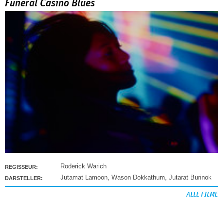
Funeral Casino Blues
Roderick Warich
REGISSEUR:
Jutamat Lamoon
,
Wason Dokkathum
,
Jutarat Burinok
DARSTELLER:
ALLE FILME