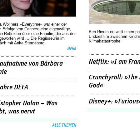
a Wollners »Everytime« war einer der
 Erfolge von Cannes: eine eigenwillige,
Ben Rivers entwirft einen p
he Reflexion über eine ­Familie, die aus der
Endzeitfilm zwischen Kindh
geworfen wird … Die Regisseurin im
Klimakatastrophe.
äch mit Anke Sterneborg.
MEHR
Netflix: »I am Fra
aufnahme von Bárbara
nie
Crunchyroll: »The 
God«
Jahre DEFA
Disney+: »Furious
istopher Nolan – Was
bt, was nervt
ALLE THEMEN