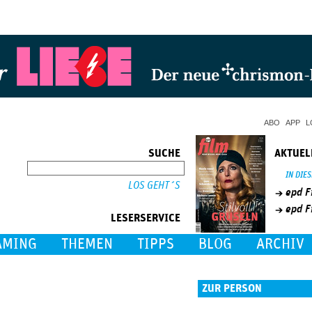
Jump to Navigation
ABO
APP
L
SUCHE
AKTUEL
SUCHE
IN DIE
epd F
epd F
LESERSERVICE
AMING
THEMEN
TIPPS
BLOG
ARCHIV
ZUR PERSON