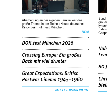
Sandr
Abarbeitung an der eigenen Familie war das
großen
große Thema in der Reihe »Neues deutsches
lyrisc
Kino« beim Filmfest München.
Bahn 
MEHR
Gespr
DOK.fest München 2026
Nah
Len
Crossing Europe: Ein großes
Dach mit viel drunter
80 
Great Expectations: British
Chr
Postwar Cinema 1945–1960
blei
ALLE FESTIVALBERICHTE