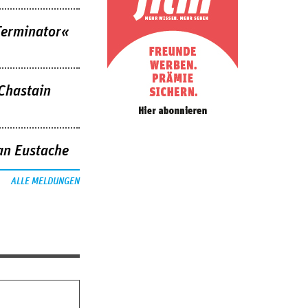
Terminator«
 Chastain
an Eustache
ALLE MELDUNGEN