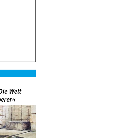
Die Welt
berer«