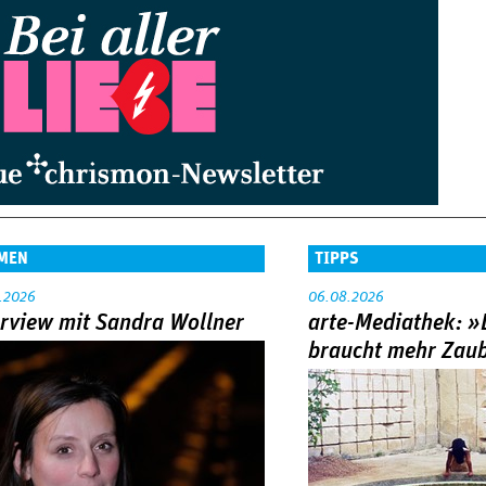
MEN
TIPPS
.2026
06.08.2026
erview mit Sandra Wollner
arte-Mediathek: »
braucht mehr Zau