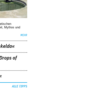
oetischen
eit, Mythos und
MEHR
nkelda«
Drops of
«
ALLE TIPPS