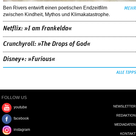
Ben Rivers entwirft einen poetischen Endzeitfilm
MEHR
zwischen Kindheit, Mythos und Klimakatastrophe.
Netflix: »I am Frankelda«
Crunchyroll: »The Drops of God«
Disney+: »Furious«
ALLE TIPPS
FOLLOW US
NEWSLETTER
youtube
REDAKTION
facebook
MEDIADATEN
instagram
KONTAKT