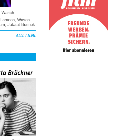
k Warich
 Lamoon
,
Wason
hum
,
Jutarat Burinok
ALLE FILME
tta Brückner