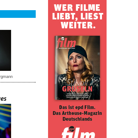
rgmann
ues