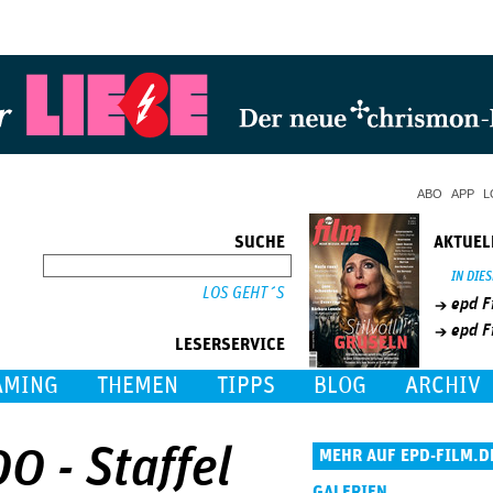
Jump to Navigation
ABO
APP
L
SUCHE
AKTUEL
SUCHE
IN DIE
epd F
epd F
LESERSERVICE
AMING
THEMEN
TIPPS
BLOG
ARCHIV
0 - Staffel
MEHR AUF EPD-FILM.D
GALERIEN