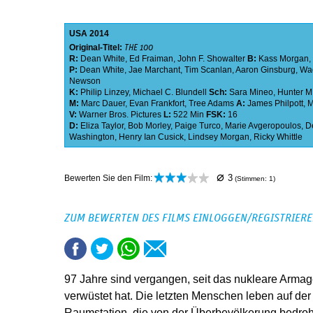
USA
2014
Original-Titel:
THE 100
R:
Dean White
,
Ed Fraiman
,
John F. Showalter
B:
Kass Morgan
,
P:
Dean White
,
Jae Marchant
,
Tim Scanlan
,
Aaron Ginsburg
,
Wad
Newson
K:
Philip Linzey
,
Michael C. Blundell
Sch:
Sara Mineo
,
Hunter M
M:
Marc Dauer
,
Evan Frankfort
,
Tree Adams
A:
James Philpott
,
M
V:
Warner Bros. Pictures
L:
522 Min
FSK:
16
D:
Eliza Taylor
,
Bob Morley
,
Paige Turco
,
Marie Avgeropoulos
,
D
Washington
,
Henry Ian Cusick
,
Lindsey Morgan
,
Ricky Whittle
⌀
3
Bewerten Sie den Film:
(Stimmen:
1
)
ZUM BEWERTEN DES FILMS EINLOGGEN/REGISTRIER
97 Jahre sind vergangen, seit das nukleare Arma
verwüstet hat. Die letzten Menschen leben auf der
Raumstation, die von der Überbevölkerung bedroh