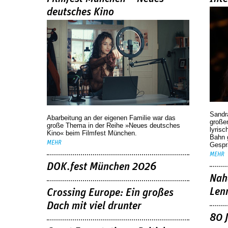
deutsches Kino
Sandr
Abarbeitung an der eigenen Familie war das
großen
große Thema in der Reihe »Neues deutsches
lyrisc
Kino« beim Filmfest München.
Bahn 
MEHR
Gespr
MEHR
DOK.fest München 2026
Nah
Len
Crossing Europe: Ein großes
Dach mit viel drunter
80 