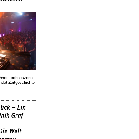
chner Technoszene
indet Zeitgeschichte
lick – Ein
nik Graf
Die Welt