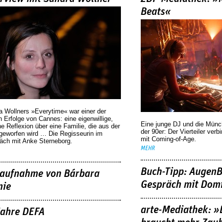
Beats«
a Wollners »Everytime« war einer der
 Erfolge von Cannes: eine eigenwillige,
Eine junge DJ und die Mün
he Reflexion über eine ­Familie, die aus der
der 90er: Der Vierteiler verb
geworfen wird … Die Regisseurin im
mit Coming-of-Age.
äch mit Anke Sterneborg.
MEHR
Buch-Tipp: AugenB
aufnahme von Bárbara
Gespräch mit Domi
nie
arte-Mediathek: »
Jahre DEFA