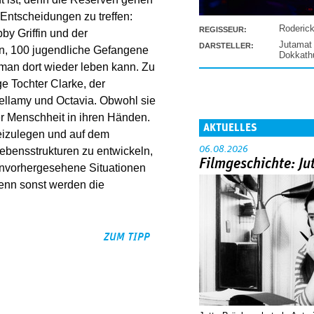
e Entscheidungen zu treffen:
Roderic
REGISSEUR:
by Griffin und der
Jutamat
DARSTELLER:
n, 100 jugendliche Gefangene
Dokkat
 man dort wieder leben kann. Zu
e Tochter Clarke, der
ellamy und Octavia. Obwohl sie
der Menschheit in ihren Händen.
AKTUELLES
beizulegen und auf dem
06.08.2026
bensstrukturen zu entwickeln,
Filmgeschichte: Ju
, unvorhergesehene Situationen
enn sonst werden die
ZUM TIPP