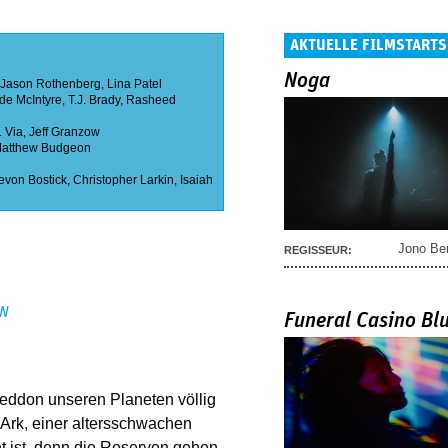
AKTUELLE FILMSTARTS
Noga
Jason Rothenberg
,
Lina Patel
e McIntyre
,
T.J. Brady
,
Rasheed
. Via
,
Jeff Granzow
atthew Budgeon
evon Bostick
,
Christopher Larkin
,
Isaiah
Jono Be
REGISSEUR:
EN
Funeral Casino Bl
geddon unseren Planeten völlig
 Ark, einer altersschwachen
t ist, denn die Reserven gehen