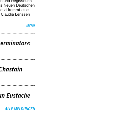
in und Regisseurin
des Neuen Deutschen
Jetzt kommt eine
. Claudia Lenssen
MEHR
Terminator«
 Chastain
an Eustache
ALLE MELDUNGEN