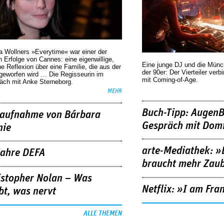
a Wollners »Everytime« war einer der
 Erfolge von Cannes: eine eigenwillige,
Eine junge DJ und die Mün
he Reflexion über eine ­Familie, die aus der
der 90er: Der Vierteiler verb
geworfen wird … Die Regisseurin im
mit Coming-of-Age.
äch mit Anke Sterneborg.
MEHR
Buch-Tipp: AugenB
aufnahme von Bárbara
Gespräch mit Domi
nie
arte-Mediathek: »
Jahre DEFA
braucht mehr Zau
istopher Nolan – Was
Netflix: »I am Fra
bt, was nervt
ALLE THEMEN