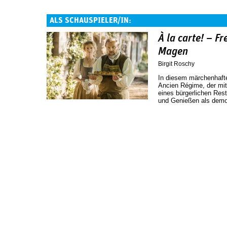
ALS SCHAUSPIELER/IN:
À la carte! – F
Magen
Birgit Roschy
In diesem märchenhafte
Ancien Régime, der mit
eines bürgerlichen Res
und Genießen als demok