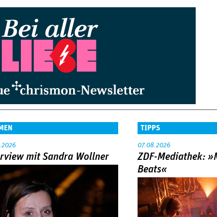
MEN
TIPPS
.2026
07.08.2026
erview mit Sandra Wollner
ZDF-Mediathek: 
Beats«