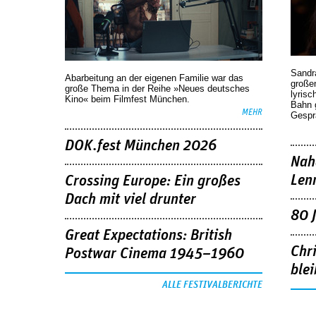
Sandr
Abarbeitung an der eigenen Familie war das
großen
große Thema in der Reihe »Neues deutsches
lyrisc
Kino« beim Filmfest München.
Bahn 
MEHR
Gespr
DOK.fest München 2026
Nah
Len
Crossing Europe: Ein großes
Dach mit viel drunter
80 
Great Expectations: British
Chr
Postwar Cinema 1945–1960
blei
ALLE FESTIVALBERICHTE