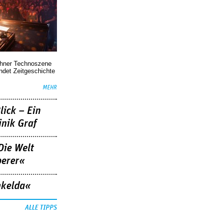
chner Technoszene
indet Zeitgeschichte
MEHR
lick – Ein
nik Graf
Die Welt
berer«
nkelda«
ALLE TIPPS