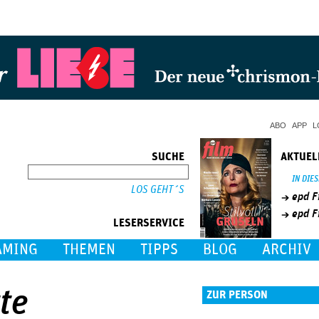
Jump to Navigation
ABO
APP
L
SUCHE
AKTUEL
SUCHE
IN DIE
epd F
epd F
LESERSERVICE
AMING
THEMEN
TIPPS
BLOG
ARCHIV
te
ZUR PERSON