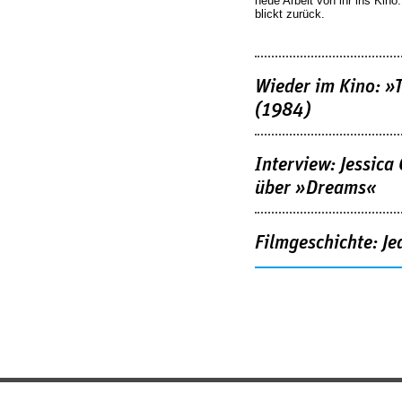
neue Arbeit von ihr ins Kino
blickt zurück.
Wieder im Kino: »
(1984)
Interview: Jessica
über »Dreams«
Filmgeschichte: Je