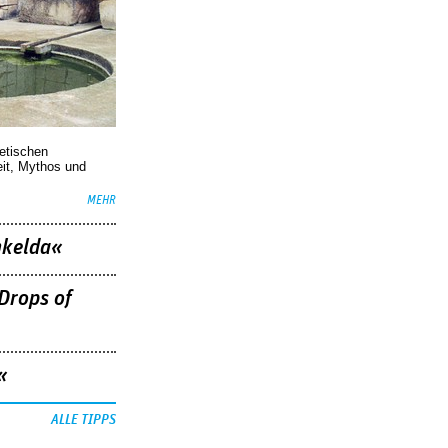
oetischen
eit, Mythos und
MEHR
nkelda«
Drops of
«
ALLE TIPPS