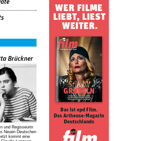
Date
ts
tta Brückner
in und Regisseurin
des Neuen Deutschen
Jetzt kommt eine