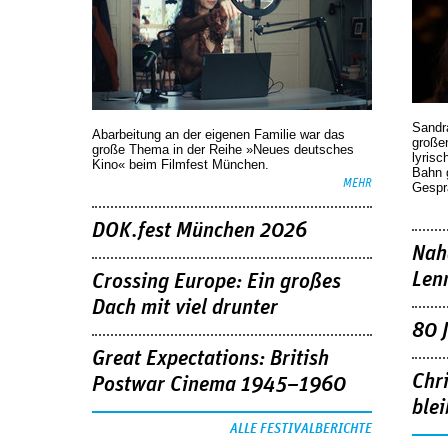
Sandr
Abarbeitung an der eigenen Familie war das
großen
große Thema in der Reihe »Neues deutsches
lyrisc
Kino« beim Filmfest München.
Bahn 
MEHR
Gespr
DOK.fest München 2026
Nah
Len
Crossing Europe: Ein großes
Dach mit viel drunter
80 
Great Expectations: British
Chr
Postwar Cinema 1945–1960
blei
ALLE FESTIVALBERICHTE