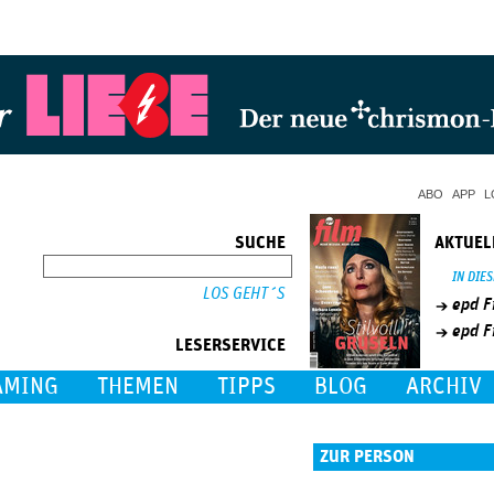
Jump to Navigation
ABO
APP
L
SUCHE
AKTUEL
SUCHE
IN DIE
epd F
epd F
LESERSERVICE
AMING
THEMEN
TIPPS
BLOG
ARCHIV
ZUR PERSON