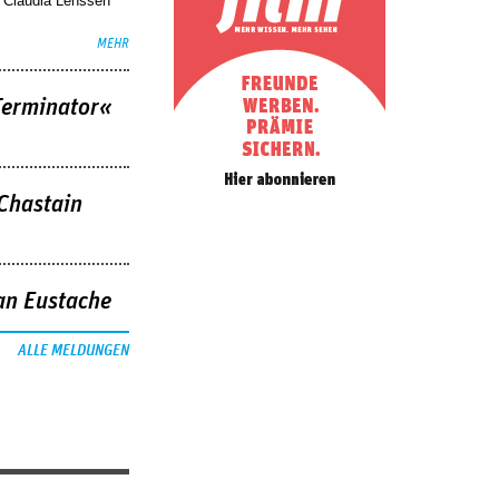
. Claudia Lenssen
MEHR
Terminator«
 Chastain
an Eustache
ALLE MELDUNGEN