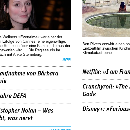
a Wollners »Everytime« war einer der
 Erfolge von Cannes: eine eigenwillige,
Ben Rivers entwirft einen p
he Reflexion über eine ­Familie, die aus der
Endzeitfilm zwischen Kindh
geworfen wird … Die Regisseurin im
Klimakatastrophe.
äch mit Anke Sterneborg.
MEHR
Netflix: »I am Fra
aufnahme von Bárbara
nie
Crunchyroll: »The 
God«
Jahre DEFA
Disney+: »Furious
istopher Nolan – Was
bt, was nervt