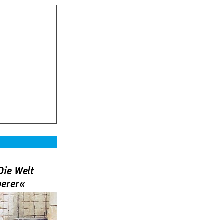
Die Welt
berer«