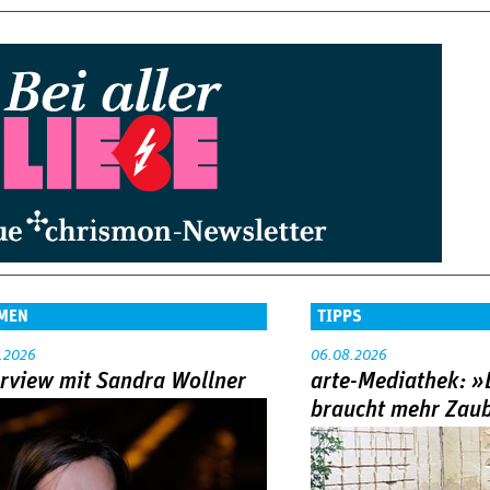
MEN
TIPPS
.2026
06.08.2026
erview mit Sandra Wollner
arte-Mediathek: »
braucht mehr Zau