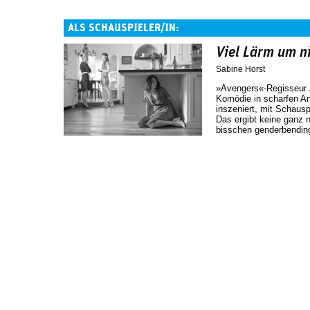
ALS SCHAUSPIELER/IN:
Viel Lärm um n
Sabine Horst
»Avengers«-Regisseur
Komödie in scharfen An
inszeniert, mit Schausp
Das ergibt keine ganz n
bisschen genderbending