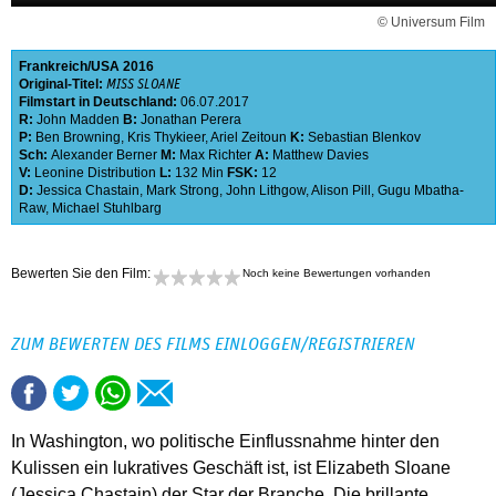
© Universum Film
Frankreich
USA
2016
Original-Titel:
MISS SLOANE
Filmstart in Deutschland:
06.07.2017
R:
John Madden
B:
Jonathan Perera
P:
Ben Browning
,
Kris Thykieer
,
Ariel Zeitoun
K:
Sebastian Blenkov
Sch:
Alexander Berner
M:
Max Richter
A:
Matthew Davies
V:
Leonine Distribution
L:
132 Min
FSK:
12
D:
Jessica Chastain
,
Mark Strong
,
John Lithgow
,
Alison Pill
,
Gugu Mbatha-
Raw
,
Michael Stuhlbarg
Bewerten Sie den Film:
Noch keine Bewertungen vorhanden
ZUM BEWERTEN DES FILMS EINLOGGEN/REGISTRIEREN
In Washington, wo politische Einflussnahme hinter den
Kulissen ein lukratives Geschäft ist, ist Elizabeth Sloane
(Jessica Chastain) der Star der Branche. Die brillante,