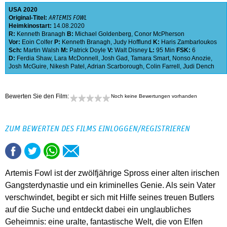
USA
2020
Original-Titel:
ARTEMIS FOWL
Heimkinostart:
14.08.2020
R:
Kenneth Branagh
B:
Michael Goldenberg
,
Conor McPherson
Vor:
Eoin Colfer
P:
Kenneth Branagh
,
Judy Hofflund
K:
Haris Zambarloukos
Sch:
Martin Walsh
M:
Patrick Doyle
V:
Walt Disney
L:
95 Min
FSK:
6
D:
Ferdia Shaw
,
Lara McDonnell
,
Josh Gad
,
Tamara Smart
,
Nonso Anozie
,
Josh McGuire
,
Nikesh Patel
,
Adrian Scarborough
,
Colin Farrell
,
Judi Dench
Bewerten Sie den Film:
Noch keine Bewertungen vorhanden
ZUM BEWERTEN DES FILMS EINLOGGEN/REGISTRIEREN
Artemis Fowl ist der zwölfjährige Spross einer alten irischen
Gangsterdynastie und ein kriminelles Genie. Als sein Vater
verschwindet, begibt er sich mit Hilfe seines treuen Butlers
auf die Suche und entdeckt dabei ein unglaubliches
Geheimnis: eine uralte, fantastische Welt, die von Elfen