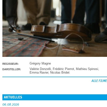
Grégory Magne
REGISSEUR:
Valérie Donzelli
,
Frédéric Pierrot
,
Mathieu Spinosi
,
DARSTELLER:
Emma Ravier
,
Nicolas Bridet
ALLE FILME
AKTUELLES
06.08.2026