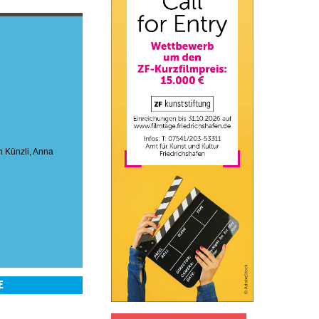
n Künzli
,
Anna
E