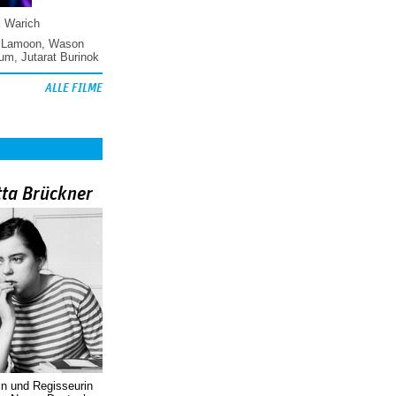
k Warich
 Lamoon
,
Wason
hum
,
Jutarat Burinok
ALLE FILME
tta Brückner
in und Regisseurin