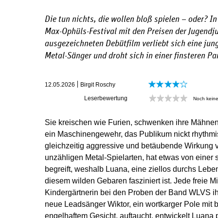
Die tun nichts, die wollen bloß spielen – oder? I
Max-Ophüls-Festival mit den Preisen der Jugendjur
ausgezeichneten Debütfilm verliebt sich eine jung
Metal-Sänger und droht sich in einer finsteren Par
12.05.2026
Birgit Roschy
Leserbewertung
Noch kein
Sie kreischen wie Furien, schwenken ihre Mähnen
ein Maschinengewehr, das Pu­blikum nickt rhythmis
gleichzeitig aggressive und betäubende Wirkung v
unzähligen Metal-Spielarten, hat etwas von eine
begreift, weshalb Luana, eine ziellos durchs Leben
diesem wilden Gebaren fasziniert ist. Jede freie Mi
Kindergärtnerin bei den Proben der Band WLVS ih
neue Leadsänger Wiktor, ein wortkarger Pole mit
engelhaftem Gesicht, auftaucht, entwickelt Luana plö