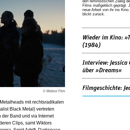
den feministischen Zweig 
Films maßgeblich geprägt. 
neue Arbeit von ihr ins Kino
blickt zurück.
Wieder im Kino: »
(1984)
Interview: Jessica
über »Dreams«
Filmgeschichte: Je
© Meteor Film
 Metalheads mit rechtsradikalen
list Black Metal) vertreten
 der Band und via Internet
deren Clips, samt Wiktors
enra, Spirit Adrift, Darkspace