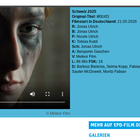
Schweiz
2025
Original-Titel:
WOLVES
Filmstart in Deutschland:
21.05.2026
R:
Jonas Ulrich
B:
Jonas Ulrich
P:
Nicole Ulrich
K:
Tobias Kubli
Sch:
Jonas Ulrich
A:
Benjamin Gaschen
V:
Meteor Film
L:
96 Min
FSK:
16
D:
Bartosz Bielenia
,
Selma Kopp
,
Fabia
Sauter-McDowell
,
Moritz Fabian
© Meteor Film
MEHR AUF EPD-FILM.D
GALERIEN