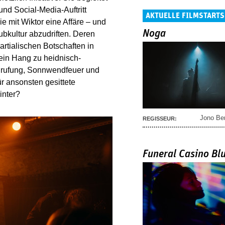
und Social-Media-Auftritt
AKTUELLE FILMSTARTS
e mit Wiktor eine Affäre – und
Noga
ubkultur abzudriften. Deren
rtialischen Botschaften in
 ein Hang zu heidnisch-
nrufung, Sonnwendfeuer und
r ansonsten gesittete
inter?
Jono Be
REGISSEUR:
Funeral Casino Bl