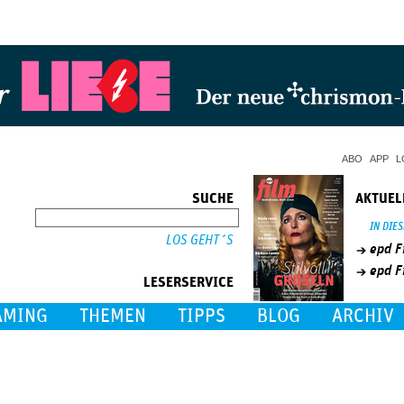
Jump to Navigation
ABO
APP
L
SUCHE
AKTUEL
SUCHE
IN DIE
epd F
epd F
LESERSERVICE
AMING
THEMEN
TIPPS
BLOG
ARCHIV