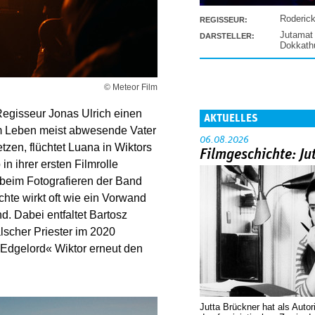
Roderic
REGISSEUR:
Jutamat
DARSTELLER:
Dokkat
© Meteor Film
Regisseur Jonas Ulrich einen
AKTUELLES
hrem Leben meist abwesende Vater
06.08.2026
tzen, flüchtet Luana in Wiktors
Filmgeschichte: Ju
in ihrer ersten Filmrolle
e beim Fotografieren der Band
hte wirkt oft wie ein Vorwand
d. Dabei entfaltet Bartosz
lscher Priester im 2020
»Edgelord« Wiktor erneut den
Jutta Brückner hat als Autor