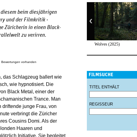
n diesem beim ­diesjährigen
y und der Filmkritik ­
e Züricherin in einen Black-
allelwelt zu verirren.
Wolves (2025)
e Bewertungen vorhanden
FILMSUCHE
, das Schlagzeug ballert wie
ch, wie hypnotisiert. Die
TITEL ENTHÄLT
on Black Metal, einer der
r schamanischen Trance. Man
REGISSEUR
 driftende junge Frau, von
nute verbringt die Züricher
res Cousins Domi. Als der
 blonden Haaren und
tzlich Initiative. Sie begleitet