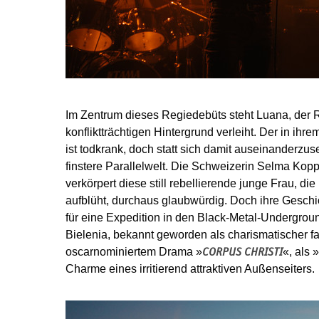
Im Zentrum dieses Regiedebüts steht Luana, der 
konfliktträchtigen Hintergrund verleiht. Der in i
ist todkrank, doch statt sich damit auseinanderzuse
finstere Parallelwelt. Die Schweizerin Selma Kopp 
verkörpert diese still rebellierende junge Frau, di
aufblüht, durchaus glaubwürdig. Doch ihre Geschic
für eine Expedition in den Black-Metal-Undergroun
Bielenia, bekannt geworden als charismatischer fa
oscarnominiertem Drama »
«, als 
CORPUS CHRISTI
Charme eines irritierend attraktiven Außenseiters.