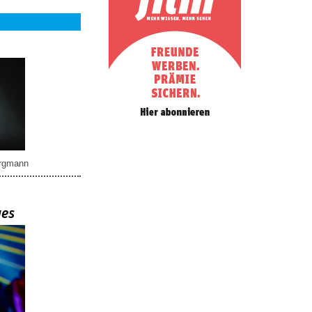
rgmann
ues