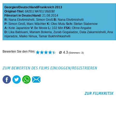
Georgien
Deutschland
Frankreich
2013
Original-Titel:
GRZELI NATELI DGEEBI
Filmstart in Deutschland:
21.08.2014
R:
Nana Ekvtimishvili
,
Simon Groß
B:
Nana Ekvtimishvili
P:
Simon Groß
,
Marc Wächter
K:
Olec Mutu
Sch:
Stefan Stabenow
A:
Kote Japaridze
V:
Be Movie
L:
102 Min
FSK:
Ohne Angabe
D:
Lika Babluani
,
Mariam Bokeria
,
Zurab Gogaladze
,
Data Zakarreishvili
,
Ana
nijaradze
,
Maiko Ninua
,
Tamar Bukhnihkashvili
⌀
Bewerten Sie den Film:
4.3
(Stimmen:
3
)
ZUM BEWERTEN DES FILMS EINLOGGEN/REGISTRIEREN
ZUR FILMKRITIK