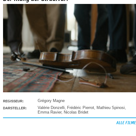
Grégory Magne
REGISSEUR:
Valérie Donzelli
,
Frédéric Pierrot
,
Mathieu Spinosi
,
DARSTELLER:
Emma Ravier
,
Nicolas Bridet
ALLE FILME