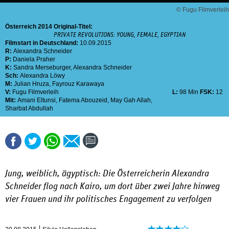
© Fugu Filmverleih
Österreich
2014
Original-Titel:
PRIVATE REVOLUTIONS: YOUNG, FEMALE, EGYPTIAN
Filmstart in Deutschland:
10.09.2015
R:
Alexandra Schneider
P:
Daniela Praher
K:
Sandra Merseburger
,
Alexandra Schneider
Sch:
Alexandra Löwy
M:
Julian Hruza
,
Fayrouz Karawaya
V:
Fugu Filmverleih
L:
98 Min
FSK:
12
Mit:
Amani Eltunsi
,
Fatema Abouzeid
,
May Gah Allah
,
Sharbat Abdullah
Jung, weiblich, ägyptisch: Die Österreicherin Alexandra
Schneider flog nach Kairo, um dort über zwei Jahre hinweg
vier Frauen und ihr politisches Engagement zu verfolgen