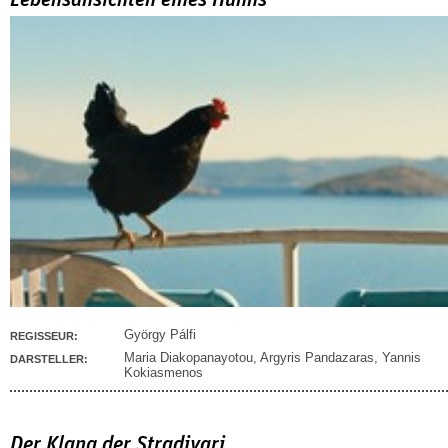
Lebensansichten eines Huhns
György Pálfi
REGISSEUR:
Maria Diakopanayotou
,
Argyris Pandazaras
,
Yannis
DARSTELLER:
Kokiasmenos
Der Klang der Stradivari