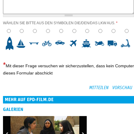
WÄHLEN SIE BITTE AUS DEN SYMBOLEN DIE/DEN/DAS LKW AUS.
*
3
4
5
6
7
8
9
10
Mit dieser Frage versuchen wir sicherzustellen, dass kein Computer
dieses Formular abschickt
MEHR AUF EPD-FILM.DE
GALERIEN