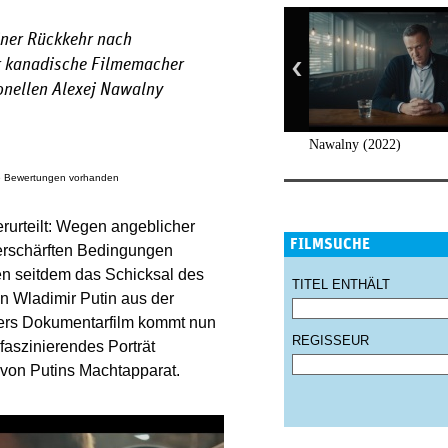
iner Rückkehr nach
r kanadische Filmemacher
onellen Alexej Nawalny
Nawalny (2022)
e Bewertungen vorhanden
rurteilt: Wegen angeblicher
FILMSUCHE
verschärften Bedingungen
en seitdem das Schicksal des
TITEL ENTHÄLT
n Wladimir Putin aus der
ers Dokumentarfilm kommt nun
REGISSEUR
 faszinierendes Porträt
von Putins Machtapparat.