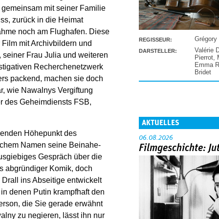
g gemeinsam mit seiner Familie
s, zurück in die Heimat
nahme noch am Flughafen. Diese
Grégory
REGISSEUR:
 Film mit Archivbildern und
Valérie 
DARSTELLER:
seiner Frau Julia und weiteren
Pierrot
,
Emma Ra
stigativen Recherchenetzwerk
Bridet
ers packend, machen sie doch
ar, wie Nawalnys Vergiftung
iter des Geheimdiensts FSB,
AKTUELLES
erenden Höhepunkt des
06.08.2026
alschem Namen seine Beinahe-
Filmgeschichte: Ju
ausgiebiges Gespräch über die
rs abgründiger Komik, doch
Drall ins Abseitige entwickelt
in denen Putin krampfhaft den
rson, die Sie gerade erwähnt
lny zu negieren, lässt ihn nur