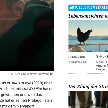
AKTUELLE FILMSTARTS
Lebensansichten e
György P
REGISSEUR:
Maria D
DARSTELLER:
Argyris
Kokias
© DCM Cable News Network Inc.
« (2019) über
E WERE BROTHERS
Der Klang der Stra
ichnet, mit »
« hat er
NAWALNY
e gewonnen und wird das
e hat er seinen Protagonisten
h mit dem Nervengift