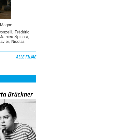
 Magne
Donzelli
,
Frédéric
Mathieu Spinosi
,
vier
,
Nicolas
ALLE FILME
tta Brückner