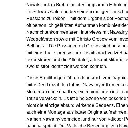
Nowitschok in Berlin, bei der langsamen Erholun
im Schwarzwald und bei seinem mutigen Entschlus
Russland zu reisen – mit dem Ergebnis der Fest
oft persönlich gefärbten Aufnahmen kombiniert der
Nachrichtenkommentaren, Interviews mit Nawalny, 
Weggefährten sowie mit Christo Grosew vom inve
Bellingcat. Die Passagen mit Grosev sind besond
mit einer Fülle forensischer Details nachvollziehb
rekonstruiert und die Attentäter, allesamt Mitarbe
zweifelsfrei identifiziert werden konnten.
Diese Ermittlungen führen denn auch zum frappi
mitreißend erzählten Films: Nawalny ruft unter f
Mörder an und schafft es, einen von ihnen in ein 
Tat zu verwickeln. Es ist eine Szene von besonde
nicht die einzige absurd wirkende Sequenz. Einen 
auch eine Montage aus lauter Originalaufnahmen, 
Namen Nawalny vermeidet und nur von »dieser Pe
haben« spricht. Der Wille, die Bedeutung von Nawa