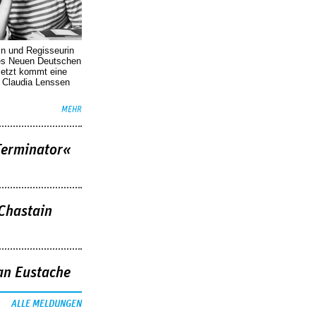
in und Regisseurin
des Neuen Deutschen
Jetzt kommt eine
. Claudia Lenssen
MEHR
Terminator«
 Chastain
an Eustache
ALLE MELDUNGEN