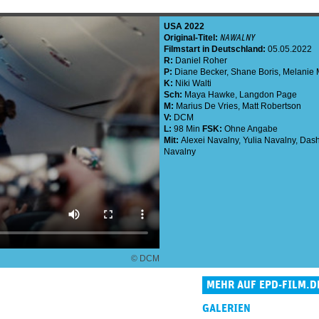
USA
2022
Original-Titel:
NAWALNY
Filmstart in Deutschland:
05.05.2022
R:
Daniel Roher
P:
Diane Becker
,
Shane Boris
,
Melanie M
K:
Niki Walti
Sch:
Maya Hawke
,
Langdon Page
M:
Marius De Vries
,
Matt Robertson
V:
DCM
L:
98 Min
FSK:
Ohne Angabe
Mit:
Alexei Navalny
,
Yulia Navalny
,
Dash
Navalny
© DCM
MEHR AUF EPD-FILM.D
GALERIEN