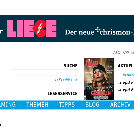
Jump to Navigation
ABO
APP
L
SUCHE
AKTUEL
SUCHE
IN DIE
epd F
epd F
LESERSERVICE
AMING
THEMEN
TIPPS
BLOG
ARCHIV
y