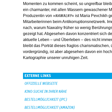
Momenten zu kommen scheint, so ungreifbar bleibt e
ein charmanter, mit allen Wassern gewaschener M
Produzentin von »
« ist Maria Pevchikh g
NAWALNY
Mitarbeiterinnen beim Antikorruptionsnetzwerk. Im
nach, warum Nawalny früher so wenig Berührungs
gezeigt hat. Abgesehen davon konzentriert sich de
aktuelle Leben – und Überleben – des nicht immer 
bleibt das Porträt dieses fraglos charismatische
vordergründig, ist aber abgesehen davon ein hoch
Kartographie unserer unruhigen Zeit.
EXTERNE LINKS
OFFIZIELLE WEBSEITE
KINO-SUCHE IN IHRER NÄHE
BESTELLMÖGLICHKEIT (JPC)
BESTELLMÖGLICHKEIT (AMAZON)