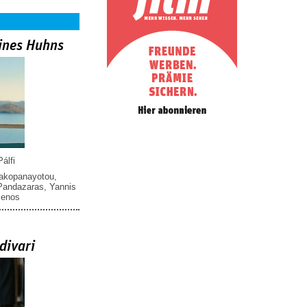
ines Huhns
álfi
iakopanayotou
,
 Pandazaras
,
Yannis
menos
divari