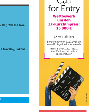
iller
,
Odessa Rae
a Navalny
,
Zakhar
E