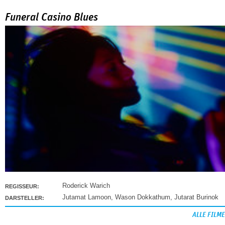
Funeral Casino Blues
Roderick Warich
REGISSEUR:
Jutamat Lamoon
,
Wason Dokkathum
,
Jutarat Burinok
DARSTELLER:
ALLE FILME