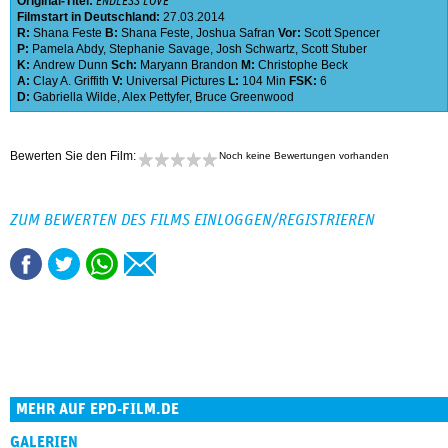
Original-Titel:
ENDLESS LOVE
Filmstart in Deutschland:
27.03.2014
R:
Shana Feste
B:
Shana Feste
,
Joshua Safran
Vor:
Scott Spencer
P:
Pamela Abdy
,
Stephanie Savage
,
Josh Schwartz
,
Scott Stuber
K:
Andrew Dunn
Sch:
Maryann Brandon
M:
Christophe Beck
A:
Clay A. Griffith
V:
Universal Pictures
L:
104 Min
FSK:
6
D:
Gabriella Wilde
,
Alex Pettyfer
,
Bruce Greenwood
Bewerten Sie den Film:
Noch keine Bewertungen vorhanden
ZUM BEWERTEN DES FILMS EINLOGGEN/REGISTRIEREN
MEHR AUF EPD-FILM.DE
GALERIEN