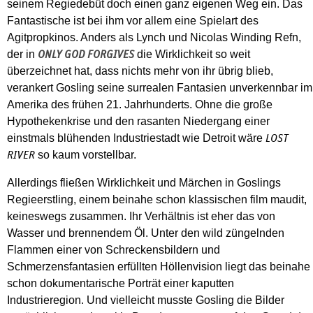
seinem Regiedebüt doch einen ganz eigenen Weg ein. Das
Fantastische ist bei ihm vor allem eine Spielart des
Agitpropkinos. Anders als Lynch und Nicolas Winding Refn,
der in
die Wirklichkeit so weit
ONLY GOD FORGIVES
überzeichnet hat, dass nichts mehr von ihr übrig blieb,
verankert Gosling seine surrealen Fantasien unverkennbar im
Amerika des frühen 21. Jahrhunderts. Ohne die große
Hypothekenkrise und den rasanten Niedergang einer
einstmals blühenden Industriestadt wie Detroit wäre
LOST
so kaum vorstellbar.
RIVER
Allerdings fließen Wirklichkeit und Märchen in Goslings
Regieerstling, einem beinahe schon klassischen film maudit,
keineswegs zusammen. Ihr Verhältnis ist eher das von
Wasser und brennendem Öl. Unter den wild züngelnden
Flammen einer von Schreckensbildern und
Schmerzensfantasien erfüllten Höllenvision liegt das beinahe
schon dokumentarische Porträt einer kaputten
Industrieregion. Und vielleicht musste Gosling die Bilder