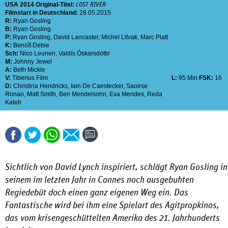
USA
2014
Original-Titel:
LOST RIVER
Filmstart in Deutschland:
28.05.2015
R:
Ryan Gosling
B:
Ryan Gosling
P:
Ryan Gosling
,
David Lancaster
,
Michel Litvak
,
Marc Platt
K:
Benoît Debie
Sch:
Nico Leunen
,
Valdís Óskarsdóttir
M:
Johnny Jewel
A:
Beth Mickle
V:
Tiberius Film
L:
95 Min
FSK:
16
D:
Christina Hendricks
,
Iain De Caestecker
,
Saoirse
Ronan
,
Matt Smith
,
Ben Mendelsohn
,
Eva Mendes
,
Reda
Kateb
Sichtlich von David Lynch inspiriert, schlägt Ryan Gosling in
seinem im letzten Jahr in Cannes noch ausgebuhten
Regiedebüt doch einen ganz eigenen Weg ein. Das
Fantastische wird bei ihm eine Spielart des Agitpropkinos,
das vom krisengeschüttelten Amerika des 21. Jahrhunderts