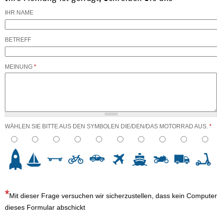
IHR NAME
BETREFF
MEINUNG
*
WÄHLEN SIE BITTE AUS DEN SYMBOLEN DIE/DEN/DAS MOTORRAD AUS.
*
3
4
5
6
7
8
9
10
Mit dieser Frage versuchen wir sicherzustellen, dass kein Computer
dieses Formular abschickt