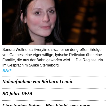
Sandra Wollners »Everytime« war einer der großen Erfolge
von Cannes: eine eigenwillige, lyrische Reflexion über eine ­
Familie, die aus der Bahn geworfen wird … Die Regisseurin
im Gespräch mit Anke Sterneborg.
MEHR
Nahaufnahme von Bárbara Lennie
80 Jahre DEFA
Christopher Nolan – Was bleibt, was nervt
ALLE THEMEN
TIPPS
06.08.2026
arte-Mediathek: »Die Welt braucht mehr