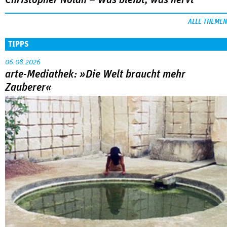
Zauberer«
Ben Rivers entwirft einen poetischen Endzeitfilm zwischen
Kindheit, Mythos und Klimakatastrophe.
MEHR
Netflix: »I am Frankelda«