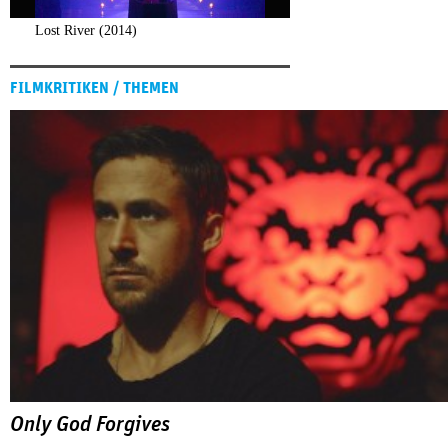
Lost River (2014)
Only God Forgives (2013)
FILMKRITIKEN / THEMEN
Only God Forgives