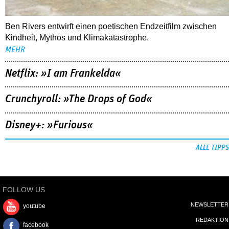
Crunchyroll: »The Drops of God«
Disney+: »Furious«
ALLE TIPPS
FOLLOW US
NEWSLETTER
youtube
REDAKTION
facebook
MEDIADATEN
instagram
KONTAKT
DATENSCHUTZ
IMPRESSUM
AGB