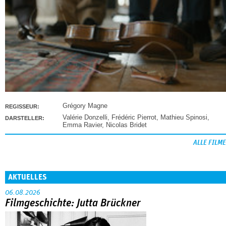
Grégory Magne
REGISSEUR:
Valérie Donzelli
,
Frédéric Pierrot
,
Mathieu Spinosi
,
DARSTELLER:
Emma Ravier
,
Nicolas Bridet
ALLE FILME
AKTUELLES
06.08.2026
Filmgeschichte: Jutta Brückner