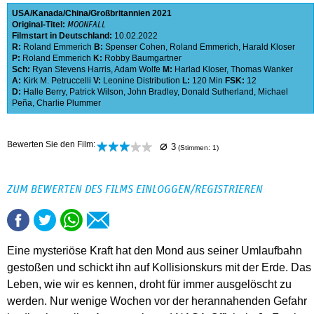
USA
Kanada
China
Großbritannien
2021
Original-Titel:
MOONFALL
Filmstart in Deutschland:
10.02.2022
R:
Roland Emmerich
B:
Spenser Cohen
,
Roland Emmerich
,
Harald Kloser
P:
Roland Emmerich
K:
Robby Baumgartner
Sch:
Ryan Stevens Harris
,
Adam Wolfe
M:
Harlad Kloser
,
Thomas Wanker
A:
Kirk M. Petruccelli
V:
Leonine Distribution
L:
120 Min
FSK:
12
D:
Halle Berry
,
Patrick Wilson
,
John Bradley
,
Donald Sutherland
,
Michael
Peña
,
Charlie Plummer
⌀
Bewerten Sie den Film:
3
(Stimmen:
1
)
ZUM BEWERTEN DES FILMS EINLOGGEN/REGISTRIEREN
Eine mysteriöse Kraft hat den Mond aus seiner Umlaufbahn
gestoßen und schickt ihn auf Kollisionskurs mit der Erde. Das
Leben, wie wir es kennen, droht für immer ausgelöscht zu
werden. Nur wenige Wochen vor der herannahenden Gefahr