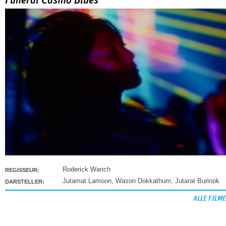
Funeral Casino Blues
Roderick Warich
REGISSEUR:
Jutamat Lamoon
,
Wason Dokkathum
,
Jutarat Burinok
DARSTELLER:
ALLE FILME