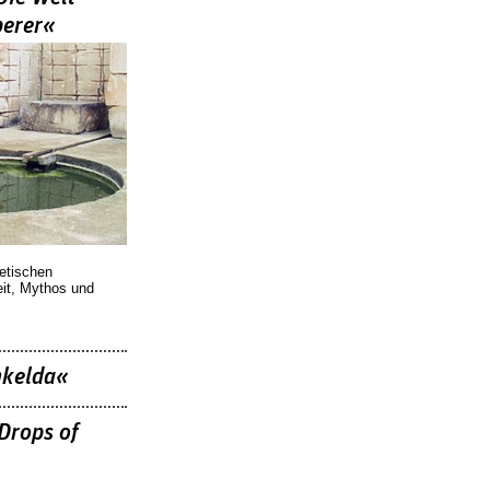
berer«
oetischen
eit, Mythos und
nkelda«
Drops of