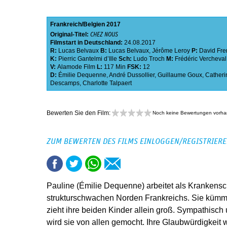
Frankreich
Belgien
2017
Original-Titel:
CHEZ NOUS
Filmstart in Deutschland:
24.08.2017
R:
Lucas Belvaux
B:
Lucas Belvaux
,
Jérôme Leroy
P:
David Fre
K:
Pierric Gantelmi dʼIlle
Sch:
Ludo Troch
M:
Frédéric Vercheval
V:
Alamode Film
L:
117 Min
FSK:
12
D:
Émilie Dequenne
,
André Dussollier
,
Guillaume Goux
,
Catheri
Descamps
,
Charlotte Talpaert
Bewerten Sie den Film:
Noch keine Bewertungen vorh
ZUM BEWERTEN DES FILMS EINLOGGEN/REGISTRIER
Pauline (Émilie Dequenne) arbeitet als Krankensch
strukturschwachen Norden Frankreichs. Sie kümme
zieht ihre beiden Kinder allein groß. Sympathisch 
wird sie von allen gemocht. Ihre Glaubwürdigkeit w