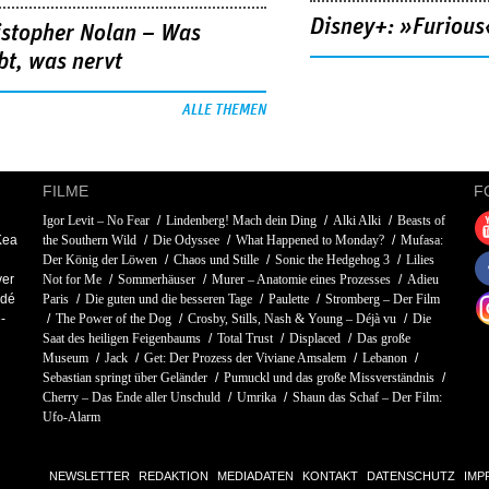
Disney+: »Furious
istopher Nolan – Was
bt, was nervt
ALLE THEMEN
FILME
F
Igor Levit – No Fear
Lindenberg! Mach dein Ding
Alki Alki
Beasts of
Kea
the Southern Wild
Die Odyssee
What Happened to Monday?
Mufasa:
Der König der Löwen
Chaos und Stille
Sonic the Hedgehog 3
Lilies
ver
Not for Me
Sommerhäuser
Murer – Anatomie eines Prozesses
Adieu
ndé
Paris
Die guten und die besseren Tage
Paulette
Stromberg – Der Film
-
The Power of the Dog
Crosby, Stills, Nash & Young – Déjà vu
Die
Saat des heiligen Feigenbaums
Total Trust
Displaced
Das große
Museum
Jack
Get: Der Prozess der Viviane Amsalem
Lebanon
Sebastian springt über Geländer
Pumuckl und das große Missverständnis
Cherry – Das Ende aller Unschuld
Umrika
Shaun das Schaf – Der Film:
Ufo-Alarm
NEWSLETTER
REDAKTION
MEDIADATEN
KONTAKT
DATENSCHUTZ
IMP