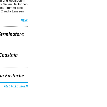
in und Regisseurin
des Neuen Deutschen
Jetzt kommt eine
. Claudia Lenssen
MEHR
Terminator«
 Chastain
an Eustache
ALLE MELDUNGEN