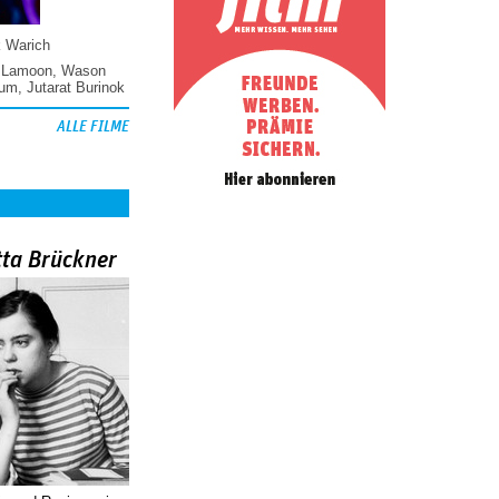
k Warich
 Lamoon
,
Wason
hum
,
Jutarat Burinok
ALLE FILME
tta Brückner