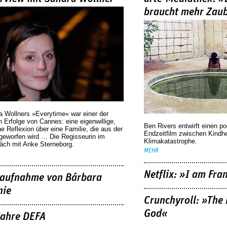
braucht mehr Zau
a Wollners »Everytime« war einer der
 Erfolge von Cannes: eine eigenwillige,
Ben Rivers entwirft einen p
he Reflexion über eine ­Familie, die aus der
Endzeitfilm zwischen Kindh
geworfen wird … Die Regisseurin im
Klimakatastrophe.
äch mit Anke Sterneborg.
MEHR
Netflix: »I am Fra
aufnahme von Bárbara
nie
Crunchyroll: »The 
God«
Jahre DEFA