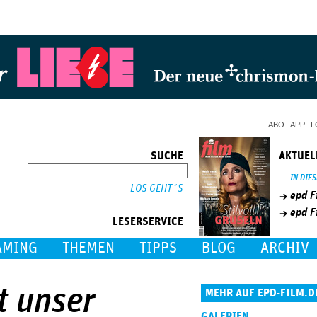
Jump to Navigation
ABO
APP
L
SUCHE
AKTUEL
SUCHE
IN DIE
epd F
epd F
LESERSERVICE
AMING
THEMEN
TIPPS
BLOG
ARCHIV
t unser
MEHR AUF EPD-FILM.D
GALERIEN