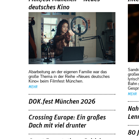
deutsches Kino
Sandr
Abarbeitung an der eigenen Familie war das
großen
große Thema in der Reihe »Neues deutsches
lyrisc
Kino« beim Filmfest München.
Bahn 
MEHR
Gespr
MEHR
DOK.fest München 2026
Nah
Len
Crossing Europe: Ein großes
Dach mit viel drunter
80 