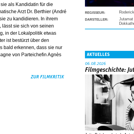
sie als Kandidatin für die
ische Arzt Dr. Berthier (André
Roderic
REGISSEUR:
ie zu kandidieren. In ihrem
Jutamat
DARSTELLER:
Dokkat
, lässt sie sich von seinen
, in der Lokalpolitik etwas
er ist bestürzt über den
 bald erkennen, dass sie nur
AKTUELLES
agne von Parteichefin Agnès
06.08.2026
Filmgeschichte: Ju
ZUR FILMKRITIK