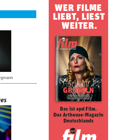
rgmann
ues