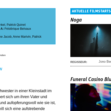
AKTUELLE FILMSTARTS
Noga
nkel
,
Patrick Quinet
A:
Frédérique Belvaux
ne Jacob
,
Anne Marivin
,
Patrick
anden
Jono Be
REGISSEUR:
EN
Funeral Casino Bl
wester in einer Kleinstadt im
rt sich um ihren Vater und
und aufopferungsvoll wie sie ist,
ill sich eine aufstrebende