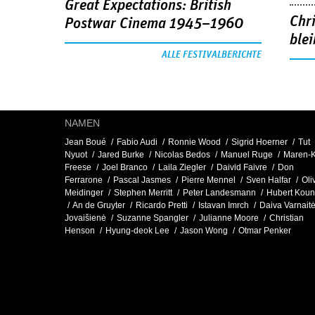
Great Expectations: British
Chr
Postwar Cinema 1945–1960
blei
ALLE FESTIVALBERICHTE
NAMEN
Jean Boué
Fabio Audi
Ronnie Wood
Sigrid Hoerner
Tut
Nyuot
Jared Burke
Nicolas Bedos
Manuel Ruge
Maren-
Freese
Joel Branco
Laila Ziegler
Daivid Faivre
Don
Ferrarone
Pascal Jasmes
Pierre Mennel
Sven Halfar
Oli
Meidinger
Stephen Merritt
Peter Landesmann
Hubert Kou
An de Gruyter
Ricardo Pretti
Istavan Imrch
Daiva Varnaitė
Jovaišienė
Suzanne Spangler
Julianne Moore
Christian
Henson
Hyung-deok Lee
Jason Wong
Otmar Penker