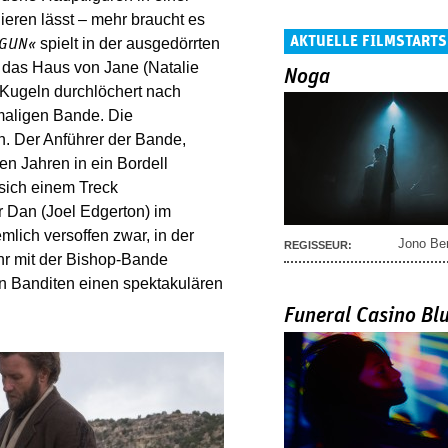
ieren lässt – mehr braucht es
AKTUELLE FILMSTARTS
spielt in der ausgedörrten
 GUN«
 das Haus von Jane (Natalie
Noga
 Kugeln durchlöchert nach
emaligen Bande. Die
n. Der Anführer der Bande,
en Jahren in ein Bordell
e sich einem Treck
er Dan (Joel Edgerton) im
mlich versoffen zwar, in der
Jono Be
REGISSEUR:
ihr mit der Bishop-Bande
n Banditen einen spektakulären
Funeral Casino Bl