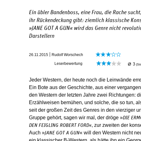
Ein übler Bandenboss, eine Frau, die Rache sucht,
ihr Rückendeckung gibt: ziemlich klassische Kons
»
JANE GOT A GUN
« wird das Genre nicht revoluti
Darstellern
26.11.2015
Rudolf Worschech
⌀
Leserbewertung
3
(S
Jeder Western, der heute noch die Leinwände erreic
Ein Bote aus der Geschichte, aus einer vergangene
den Western der letzten Jahre zwei Richtungen: di
Erzählweisen bemühen, und solche, die so tun, al
seit der großen Zeit des Genres in den vierziger u
Gruppe gehört, sagen wir mal, der dröge »
DIE ERM
, zur zweiten der kon
DEN FEIGLING ROBERT FORD«
Auch »
« will den Western nicht n
JANE GOT A GUN
ein klassischer B-Western, als hätte ihn ein Geo