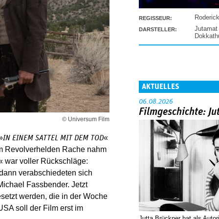
Roderic
REGISSEUR:
Jutamat
DARSTELLER:
Dokkat
AKTUELLES
06.08.2026
Filmgeschichte: Ju
© Universum Film
»
«
IN EINEM SATTEL MIT DEM TOD
em Revolverhelden Rache nahm
« war voller Rückschläge:
dann verabschiedeten sich
ichael Fassbender. Jetzt
setzt werden, die in der Woche
SA soll der Film erst im
Jutta Brückner hat als Autor