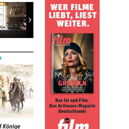
N
d Könige