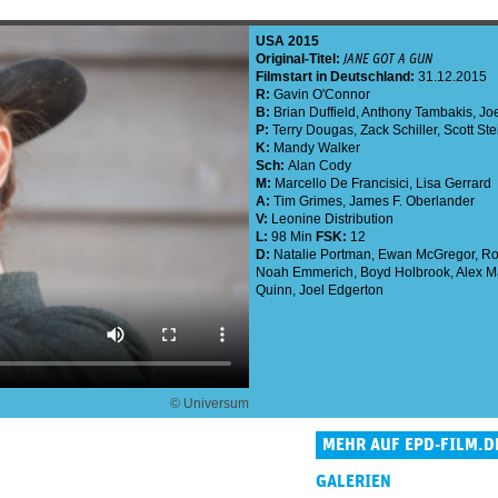
USA
2015
Original-Titel:
JANE GOT A GUN
Filmstart in Deutschland:
31.12.2015
R:
Gavin O'Connor
B:
Brian Duffield
,
Anthony Tambakis
,
Jo
P:
Terry Dougas
,
Zack Schiller
,
Scott Ste
K:
Mandy Walker
Sch:
Alan Cody
M:
Marcello De Francisici
,
Lisa Gerrard
A:
Tim Grimes
,
James F. Oberlander
V:
Leonine Distribution
L:
98 Min
FSK:
12
D:
Natalie Portman
,
Ewan McGregor
,
Ro
Noah Emmerich
,
Boyd Holbrook
,
Alex M
Quinn
,
Joel Edgerton
© Universum
MEHR AUF EPD-FILM.D
GALERIEN