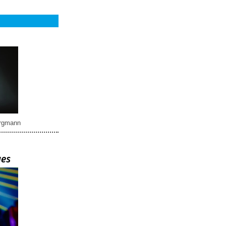
rgmann
ues