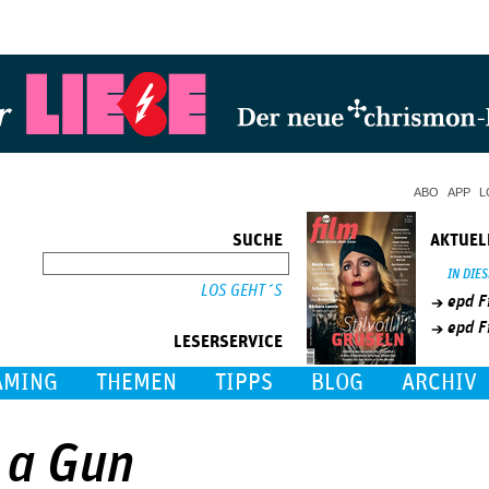
Jump to Navigation
ABO
APP
L
SUCHE
AKTUEL
SUCHE
IN DIE
epd F
epd F
LESERSERVICE
AMING
THEMEN
TIPPS
BLOG
ARCHIV
t a Gun