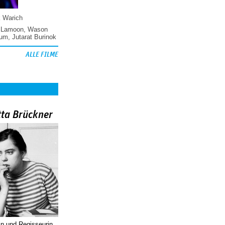
k Warich
 Lamoon
,
Wason
hum
,
Jutarat Burinok
ALLE FILME
tta Brückner
in und Regisseurin