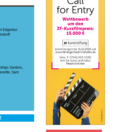
el Edgerton
indorff
drigo Santoro
,
anette
,
Sam
E