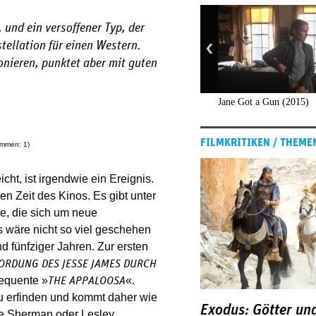
 und ein versoffener Typ, der
tellation für einen Western.
onieren, punktet aber mit guten
Jane Got a Gun (2015)
FILMKRITIKEN / THEME
timmen:
1
)
ht, ist irgendwie ein Ereignis.
n Zeit des Kinos. Es gibt unter
e, die sich um neue
s wäre nicht so viel geschehen
nd fünfziger Jahren. Zur ersten
ORDUNG DES JESSE JAMES DURCH
sequente »
«.
THE APPALOOSA
eu erfinden und kommt daher wie
Exodus: Götter un
rge Sherman oder Lesley