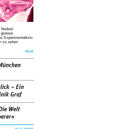
 Norbert
r grotesk
es Experimentalkino
en zu sehen
MEHR
»München
lick – Ein
nik Graf
Die Welt
berer«