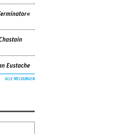
Terminator«
 Chastain
an Eustache
ALLE MELDUNGEN