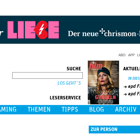
Jump to Navigation
ABO
APP
L
SUCHE
AKTUEL
SUCHE
IN DIE
epd F
epd F
LESERSERVICE
AMING
THEMEN
TIPPS
BLOG
ARCHIV
ZUR PERSON