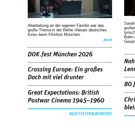
Sandr
Abarbeitung an der eigenen Familie war das
großen
große Thema in der Reihe »Neues deutsches
lyrisc
Kino« beim Filmfest München.
Bahn 
MEHR
Gespr
DOK.fest München 2026
Nah
Len
Crossing Europe: Ein großes
Dach mit viel drunter
80 
Great Expectations: British
Chr
Postwar Cinema 1945–1960
blei
ALLE FESTIVALBERICHTE