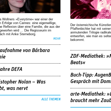
a Wollners »Everytime« war einer der
 Erfolge von Cannes: eine eigenwillige,
Der österreichische Künstler
he Reflexion über eine ­Familie, die aus der
Pfaffenbichler hat mit seine
geworfen wird … Die Regisseurin im
anmutenden Trilogie radikal
äch mit Anke Sterneborg.
entworfen, wie man es selt
MEHR
bekommt.
aufnahme von Bárbara
ZDF-Mediathek: 
nie
Beats«
Jahre DEFA
Buch-Tipp: AugenB
Gespräch mit Domi
istopher Nolan – Was
bt, was nervt
arte-Mediathek: »
ALLE THEMEN
braucht mehr Zau