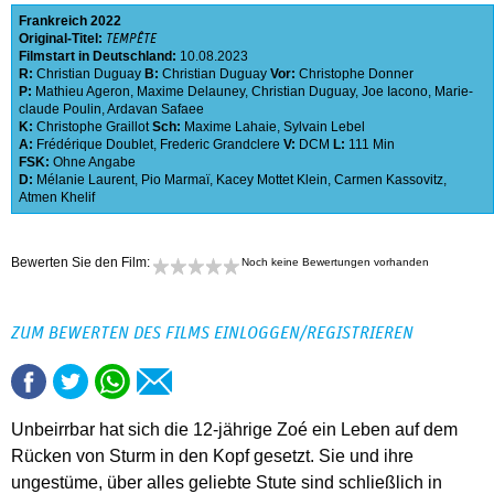
Frankreich
2022
Original-Titel:
TEMPÊTE
Filmstart in Deutschland:
10.08.2023
R:
Christian Duguay
B:
Christian Duguay
Vor:
Christophe Donner
P:
Mathieu Ageron
,
Maxime Delauney
,
Christian Duguay
,
Joe Iacono
,
Marie-
claude Poulin
,
Ardavan Safaee
K:
Christophe Graillot
Sch:
Maxime Lahaie
,
Sylvain Lebel
A:
Frédérique Doublet
,
Frederic Grandclere
V:
DCM
L:
111 Min
FSK:
Ohne Angabe
D:
Mélanie Laurent
,
Pio Marmaï
,
Kacey Mottet Klein
,
Carmen Kassovitz
,
Atmen Khelif
Bewerten Sie den Film:
Noch keine Bewertungen vorhanden
ZUM BEWERTEN DES FILMS EINLOGGEN/REGISTRIEREN
Unbeirrbar hat sich die 12-jährige Zoé ein Leben auf dem
Rücken von Sturm in den Kopf gesetzt. Sie und ihre
ungestüme, über alles geliebte Stute sind schließlich in