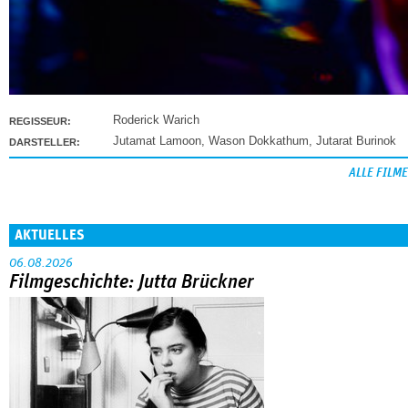
Roderick Warich
REGISSEUR:
Jutamat Lamoon
,
Wason Dokkathum
,
Jutarat Burinok
DARSTELLER:
ALLE FILME
AKTUELLES
06.08.2026
Filmgeschichte: Jutta Brückner