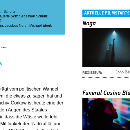
an Schultz
AKTUELLE FILMSTARTS
auerte
Sch:
Sebastian Schultz
2
Noga
in
,
Jacobus North
,
Michael Ebert
,
anden
EN
Jono Be
REGISSEUR:
prägt vom politischen Wandel
Funeral Casino Bl
den, die etwas zu sagen hat und
nchi« Gorkow ist heute eine der
 den Augen des Staates
r, dass die Wüste weiterlebt
Mit funkelnder Radikalität und