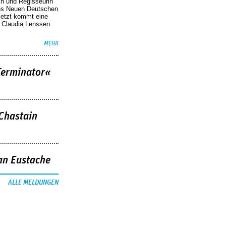
in und Regisseurin
des Neuen Deutschen
Jetzt kommt eine
. Claudia Lenssen
MEHR
Terminator«
 Chastain
an Eustache
ALLE MELDUNGEN