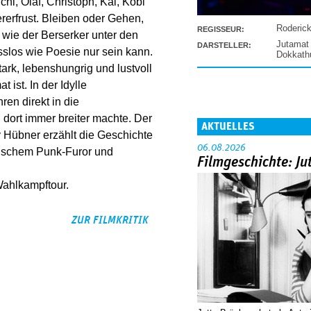
hi, Olaf, Christoph, Kai, Köbi
erfrust. Bleiben oder Gehen,
Roderic
REGISSEUR:
st wie der Berserker unter den
Jutamat
DARSTELLER:
slos wie Poesie nur sein kann.
Dokkat
ark, lebenshungrig und lustvoll
 ist. In der Idylle
en direkt in die
 dort immer breiter machte. Der
AKTUELLES
 Hübner erzählt die Geschichte
06.08.2026
mischem Punk-Furor und
Filmgeschichte: Ju
ahlkampftour.
ZUR FILMKRITIK