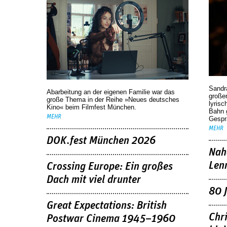
Sandr
Abarbeitung an der eigenen Familie war das
großen
große Thema in der Reihe »Neues deutsches
lyrisc
Kino« beim Filmfest München.
Bahn 
MEHR
Gespr
MEHR
DOK.fest München 2026
Nah
Len
Crossing Europe: Ein großes
Dach mit viel drunter
80 
Great Expectations: British
Chr
Postwar Cinema 1945–1960