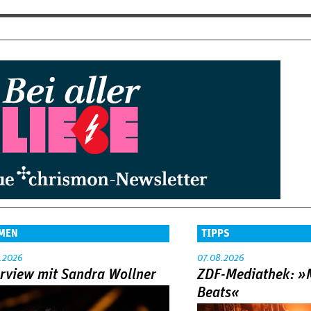
MEN
TIPPS
.2026
07.08.2026
erview mit Sandra Wollner
ZDF-Mediathek: 
Beats«