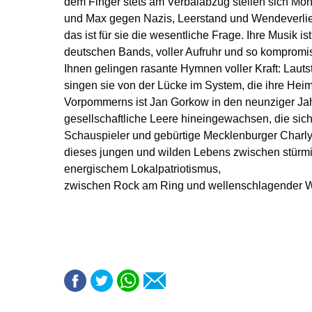
dem Finger stets am Verbalabzug stellen sich Monc
und Max gegen Nazis, Leerstand und Wendeverlier
das ist für sie die wesentliche Frage. Ihre Musik i
deutschen Bands, voller Aufruhr und so kompromis
Ihnen gelingen rasante Hymnen voller Kraft: Lautst
singen sie von der Lücke im System, die ihre Heimat
Vorpommerns ist Jan Gorkow in den neunziger Jahr
gesellschaftliche Leere hineingewachsen, die sich
Schauspieler und gebürtige Mecklenburger Charly
dieses jungen und wilden Lebens zwischen stür
energischem Lokalpatriotismus,
zwischen Rock am Ring und wellenschlagender W