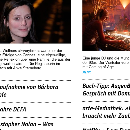
a Wollners »Everytime« war einer der
 Erfolge von Cannes: eine eigenwillige,
Eine junge DJ und die Mün
he Reflexion über eine ­Familie, die aus der
der 90er: Der Vierteiler verb
geworfen wird … Die Regisseurin im
mit Coming-of-Age.
äch mit Anke Sterneborg.
MEHR
Buch-Tipp: AugenB
aufnahme von Bárbara
Gespräch mit Domi
nie
arte-Mediathek: »
Jahre DEFA
braucht mehr Zau
istopher Nolan – Was