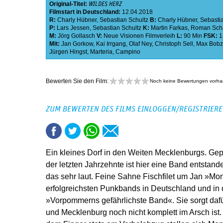
Original-Titel:
WILDES HERZ
Filmstart in Deutschland:
12.04.2018
R:
Charly Hübner
,
Sebastian Schultz
B:
Charly Hübner
,
Sebasti
P:
Lars Jessen
,
Sebastian Schultz
K:
Martin Farkas
,
Roman Sch
M:
Jörg Gollasch
V:
Neue Visionen Filmverleih
L:
90 Min
FSK:
1
Mit:
Jan Gorkow
,
Kai Irrgang
,
Olaf Ney
,
Christoph Sell
,
Max Bobz
Jürgen Hingst
,
Marteria
,
Campino
Bewerten Sie den Film:
Noch keine Bewertungen vorh
ZUM BEWERTEN DES FILMS EINLOGGEN/REGISTRIER
Ein kleines Dorf in den Weiten Mecklenburgs. Ge
der letzten Jahrzehnte ist hier eine Band entstan
das sehr laut. Feine Sahne Fischfilet um Jan »Mo
erfolgreichsten Punkbands in Deutschland und in
»Vorpommerns gefährlichste Band«. Sie sorgt dafü
und Mecklenburg noch nicht komplett im Arsch ist. 