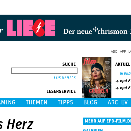
Jump to Navigation
ABO
APP
L
SUCHE
AKTUEL
SUCHE
IN DIE
epd F
epd F
LESERSERVICE
AMING
THEMEN
TIPPS
BLOG
ARCHIV
s Herz
MEHR AUF EPD-FILM.D
GALERIEN