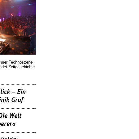
chner Technoszene
indet Zeitgeschichte
lick – Ein
nik Graf
Die Welt
berer«