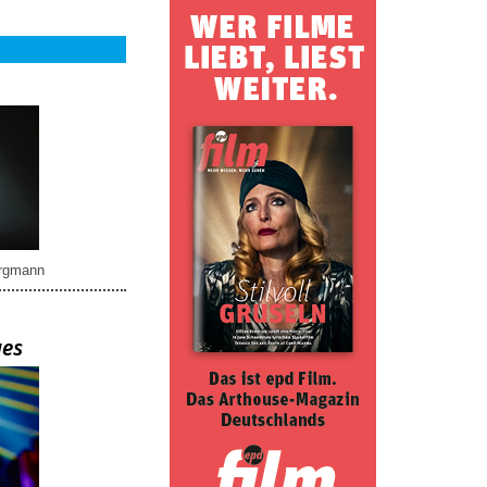
rgmann
ues