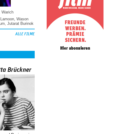
k Warich
 Lamoon
,
Wason
hum
,
Jutarat Burinok
ALLE FILME
tta Brückner