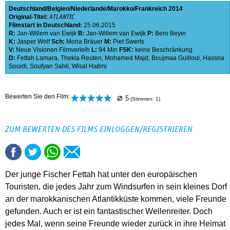
Deutschland
Belgien
Niederlande
Marokko
Frankreich
2014
Original-Titel:
ATLANTIC
Filmstart in Deutschland:
25.06.2015
R:
Jan-Willem van Ewijk
B:
Jan-Willem van Ewijk
P:
Bero Beyer
K:
Jasper Wolf
Sch:
Mona Bräuer
M:
Piet Swerts
V:
Neue Visionen Filmverleih
L:
94 Min
FSK:
keine Beschränkung
D:
Fettah Lamara
,
Thekla Reuten
,
Mohamed Majd
,
Boujmaa Guilloul
,
Hassna
Souidi
,
Soufyan Sahli
,
Wisal Hatimi
⌀
Bewerten Sie den Film:
5
(Stimmen:
1
)
ZUM BEWERTEN DES FILMS EINLOGGEN/REGISTRIEREN
Der junge Fischer Fettah hat unter den europäischen
Touristen, die jedes Jahr zum Windsurfen in sein kleines Dorf
an der marokkanischen Atlantikküste kommen, viele Freunde
gefunden. Auch er ist ein fantastischer Wellenreiter. Doch
jedes Mal, wenn seine Freunde wieder zurück in ihre Heimat