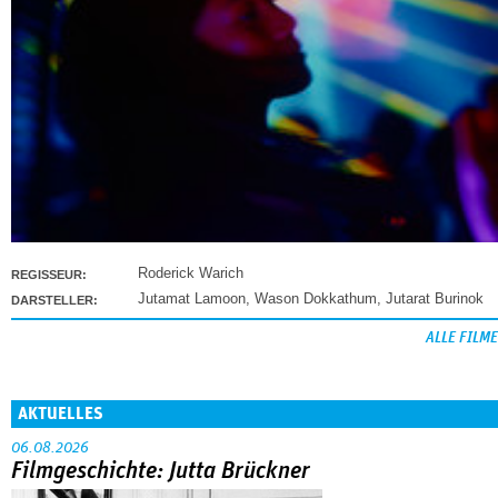
Roderick Warich
REGISSEUR:
Jutamat Lamoon
,
Wason Dokkathum
,
Jutarat Burinok
DARSTELLER:
ALLE FILME
AKTUELLES
06.08.2026
Filmgeschichte: Jutta Brückner