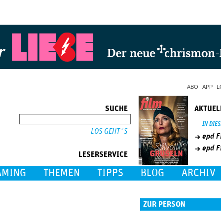
Jump to Navigation
ABO
APP
L
SUCHE
AKTUEL
SUCHE
IN DIE
epd F
epd F
LESERSERVICE
AMING
THEMEN
TIPPS
BLOG
ARCHIV
ZUR PERSON