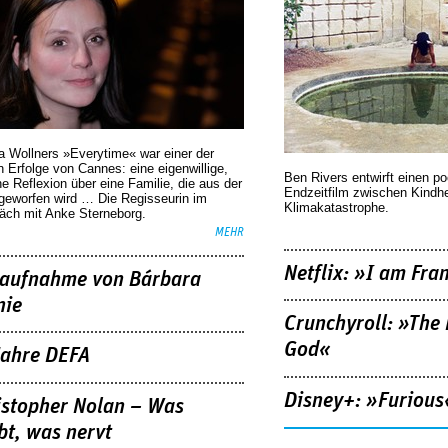
a Wollners »Everytime« war einer der
 Erfolge von Cannes: eine eigenwillige,
Ben Rivers entwirft einen p
he Reflexion über eine ­Familie, die aus der
Endzeitfilm zwischen Kindh
geworfen wird … Die Regisseurin im
Klimakatastrophe.
äch mit Anke Sterneborg.
MEHR
Netflix: »I am Fra
aufnahme von Bárbara
nie
Crunchyroll: »The 
God«
Jahre DEFA
Disney+: »Furious
istopher Nolan – Was
bt, was nervt