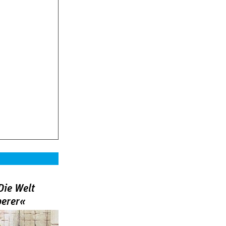
Die Welt
berer«