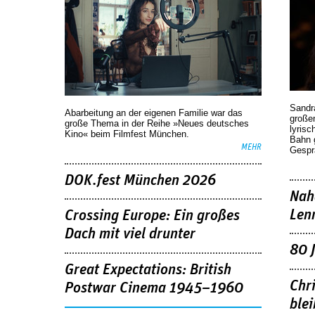
Sandr
Abarbeitung an der eigenen Familie war das
großen
große Thema in der Reihe »Neues deutsches
lyrisc
Kino« beim Filmfest München.
Bahn 
MEHR
Gespr
DOK.fest München 2026
Nah
Len
Crossing Europe: Ein großes
Dach mit viel drunter
80 
Great Expectations: British
Chr
Postwar Cinema 1945–1960
blei