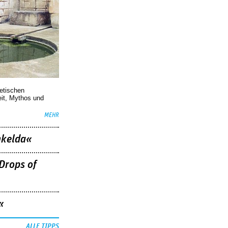
oetischen
eit, Mythos und
MEHR
nkelda«
Drops of
«
ALLE TIPPS