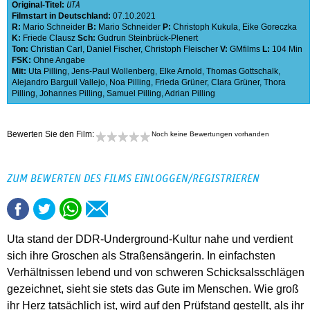
Original-Titel:
UTA
Filmstart in Deutschland:
07.10.2021
R:
Mario Schneider
B:
Mario Schneider
P:
Christoph Kukula
,
Eike Goreczka
K:
Friede Clausz
Sch:
Gudrun Steinbrück-Plenert
Ton:
Christian Carl
,
Daniel Fischer
,
Christoph Fleischer
V:
GMfilms
L:
104 Min
FSK:
Ohne Angabe
Mit:
Uta Pilling
,
Jens-Paul Wollenberg
,
Elke Arnold
,
Thomas Gottschalk
,
Alejandro Barguil Vallejo
,
Noa Pilling
,
Frieda Grüner
,
Clara Grüner
,
Thora
Pilling
,
Johannes Pilling
,
Samuel Pilling
,
Adrian Pilling
Bewerten Sie den Film:
Noch keine Bewertungen vorhanden
ZUM BEWERTEN DES FILMS EINLOGGEN/REGISTRIEREN
Uta stand der DDR-Underground-Kultur nahe und verdient
sich ihre Groschen als Straßensängerin. In einfachsten
Verhältnissen lebend und von schweren Schicksalsschlägen
gezeichnet, sieht sie stets das Gute im Menschen. Wie groß
ihr Herz tatsächlich ist, wird auf den Prüfstand gestellt, als ihr