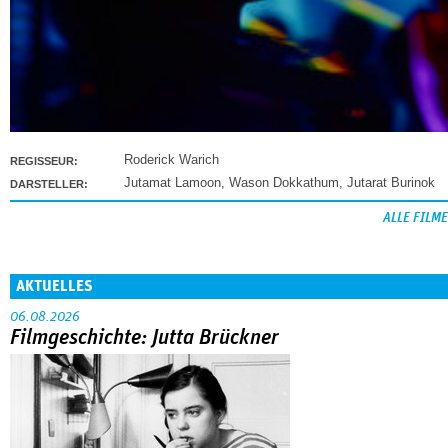
Roderick Warich
REGISSEUR:
Jutamat Lamoon
,
Wason Dokkathum
,
Jutarat Burinok
DARSTELLER:
ALLE FILME
AKTUELLES
06.08.2026
Filmgeschichte: Jutta Brückner