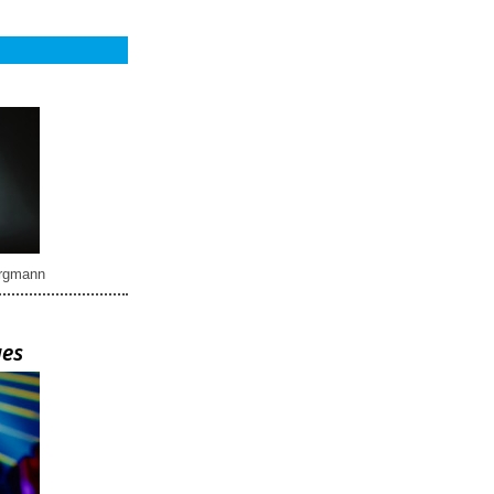
rgmann
ues