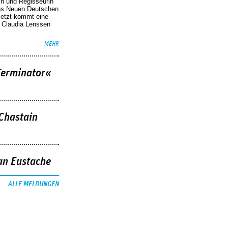
in und Regisseurin
des Neuen Deutschen
Jetzt kommt eine
. Claudia Lenssen
MEHR
Terminator«
 Chastain
an Eustache
ALLE MELDUNGEN