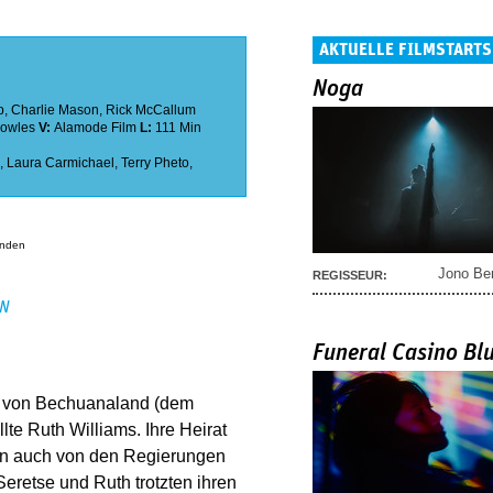
AKTUELLE FILMSTARTS
Noga
p
,
Charlie Mason
,
Rick McCallum
owles
V:
Alamode Film
L:
111 Min
,
Laura Carmichael
,
Terry Pheto
,
anden
Jono Be
REGISSEUR:
EN
Funeral Casino Bl
ig von Bechuanaland (dem
te Ruth Williams. Ihre Heirat
ern auch von den Regierungen
eretse und Ruth trotzten ihren