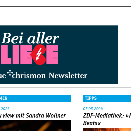
MEN
TIPPS
.2026
07.08.2026
erview mit Sandra Wollner
ZDF-Mediathek: 
Beats«