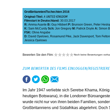
Großbritannien
Tschechien
2016
Original-Titel:
A UNITED KINGDOM
Filmstart in Deutschland:
30.03.2017
R:
Amma Asante
B:
Guy Hibbert
P:
Brunson Green
,
Peter Heslo
K:
Sam McCurdy
Sch:
Jon Gregory
M:
Patrick Doyle
A:
Simon B
FSK:
Ohne Angabe
D:
David Oyelowo
,
Rosamund Pike
,
Jack Davenport
,
Tom Felton
Jessica Oyelowo
Bewerten Sie den Film:
Noch keine Bewertungen vorh
ZUM BEWERTEN DES FILMS EINLOGGEN/REGISTRIER
Im Jahr 1947 verliebte sich Seretse Khama, Kön
heutigen Botswana), in die Londoner Büroangestell
wurde nicht nur von ihren beiden Familien, sond
Großbritanniens und Südafrikas abgelehnt. Doch S