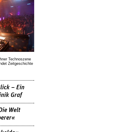
chner Technoszene
indet Zeitgeschichte
lick – Ein
nik Graf
Die Welt
berer«