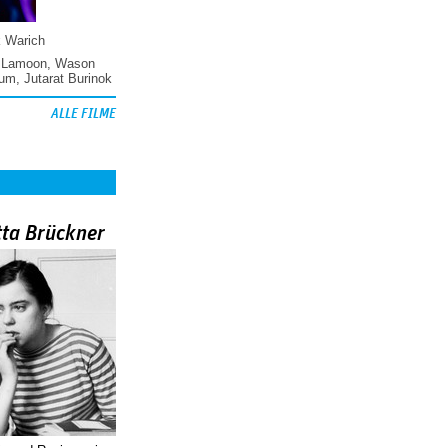
k Warich
 Lamoon
,
Wason
hum
,
Jutarat Burinok
ALLE FILME
tta Brückner