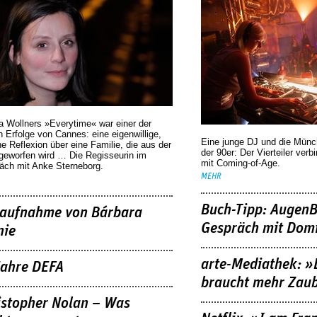
a Wollners »Everytime« war einer der
 Erfolge von Cannes: eine eigenwillige,
Eine junge DJ und die Mün
he Reflexion über eine ­Familie, die aus der
der 90er: Der Vierteiler verb
geworfen wird … Die Regisseurin im
mit Coming-of-Age.
äch mit Anke Sterneborg.
MEHR
Buch-Tipp: AugenB
aufnahme von Bárbara
Gespräch mit Domi
nie
arte-Mediathek: »
Jahre DEFA
braucht mehr Zau
istopher Nolan – Was