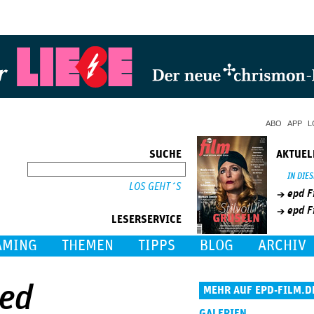
Jump to Navigation
ABO
APP
L
SUCHE
AKTUEL
SUCHE
IN DIE
epd F
epd F
LESERSERVICE
AMING
THEMEN
TIPPS
BLOG
ARCHIV
ted
MEHR AUF EPD-FILM.D
GALERIEN