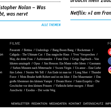
braucht mehr Zau
istopher Nolan – Was
Netflix: »I am Fra
bt, was nervt
ALLE THEMEN
FILME
F
Pavarotti
Bettina
Underdogs
Bang Boom Bang
Rocketman
son
Caligula – The Ultimate Cut
Das magische Haus
Yves' Versprechen
May, die dritte Frau
Auferstanden
Futur Drei
Gregs Tagebuch – Von
Idioten umzingelt
Opus
Jim Henson: Ein Mann voller Ideen
Gasmann
Sieben Minuten nach Mitternacht
Sworn Virgin
Un amor – Eine Liebe
on
fürs Leben
Stories We Tell
Am Ende ist man tot
Long Shot
Thunder
Force
Mein Bruder heißt Robert und ist ein Idiot
Der Mauretanier
Das
große Abenteuer des kleinen Vampir
Dream Horse
Saint-Exupéry – Die
Geschichte vor dem kleinen Prinzen
Vielleicht lieber morgen
Hotel
Auschwitz
Exodus – Der weite Weg
NEWSLETTER
REDAKTION
MEDIADATEN
KONTAKT
DATENSCHUTZ
IMP