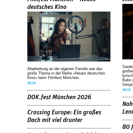
deutsches Kino
Sandr
Abarbeitung an der eigenen Familie war das
großen
große Thema in der Reihe »Neues deutsches
lyrisc
Kino« beim Filmfest München.
Bahn 
MEHR
Gespr
MEHR
DOK.fest München 2026
Nah
Len
Crossing Europe: Ein großes
Dach mit viel drunter
80 