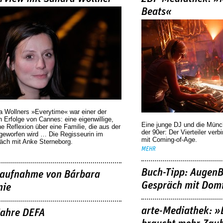
Beats«
a Wollners »Everytime« war einer der
 Erfolge von Cannes: eine eigenwillige,
Eine junge DJ und die Mün
he Reflexion über eine ­Familie, die aus der
der 90er: Der Vierteiler verb
geworfen wird … Die Regisseurin im
mit Coming-of-Age.
äch mit Anke Sterneborg.
MEHR
Buch-Tipp: AugenB
aufnahme von Bárbara
Gespräch mit Domi
nie
arte-Mediathek: »
Jahre DEFA