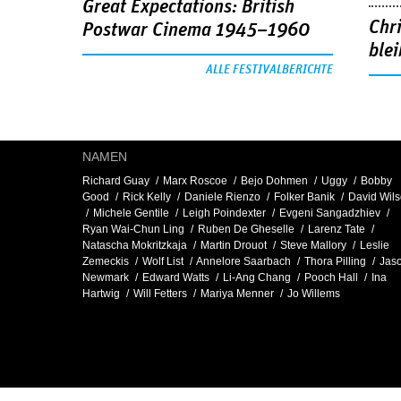
Great Expectations: British
Chr
Postwar Cinema 1945–1960
blei
ALLE FESTIVALBERICHTE
NAMEN
Richard Guay
Marx Roscoe
Bejo Dohmen
Uggy
Bobby
Good
Rick Kelly
Daniele Rienzo
Folker Banik
David Wil
Michele Gentile
Leigh Poindexter
Evgeni Sangadzhiev
Ryan Wai-Chun Ling
Ruben De Gheselle
Larenz Tate
Natascha Mokritzkaja
Martin Drouot
Steve Mallory
Leslie
Zemeckis
Wolf List
Annelore Saarbach
Thora Pilling
Jas
Newmark
Edward Watts
Li-Ang Chang
Pooch Hall
Ina
Hartwig
Will Fetters
Mariya Menner
Jo Willems