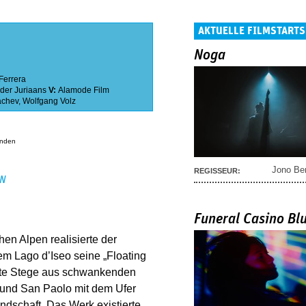
AKTUELLE FILMSTARTS
Noga
Ferrera
der Juriaans
V:
Alamode Film
achev
,
Wolfgang Volz
anden
Jono Be
REGISSEUR:
EN
Funeral Casino Bl
en Alpen realisierte der
dem Lago d’Iseo seine „Floating
nnte Stege aus schwankenden
 und San Paolo mit dem Ufer
ndschaft. Das Werk existierte