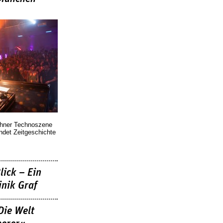
chner Technoszene
indet Zeitgeschichte
lick – Ein
nik Graf
Die Welt