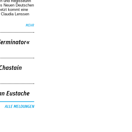
in und Regisseurin
des Neuen Deutschen
Jetzt kommt eine
. Claudia Lenssen
MEHR
Terminator«
 Chastain
an Eustache
ALLE MELDUNGEN