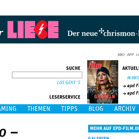
Jump to Navigation
ABO
APP
L
SUCHE
AKTUEL
SUCHE
IN DIE
epd F
epd F
LESERSERVICE
AMING
THEMEN
TIPPS
BLOG
ARCHIV
o –
MEHR AUF EPD-FILM.D
GALERIEN