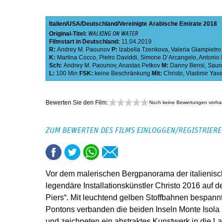
Italien
USA
Deutschland
Vereinigte Arabische Emirate
2018
Original-Titel:
WALKING ON WATER
Filmstart in Deutschland:
11.04.2019
R:
Andrey M. Paounov
P:
Izabella Tzenkova
,
Valeria Giampietro
K:
Martina Cocco
,
Pietro Daviddi
,
Simone DʼArcangelo
,
Antonio 
Sch:
Andrey M. Paounov
,
Anastas Petkov
M:
Danny Bensi
,
Saun
L:
100 Min
FSK:
keine Beschränkung
Mit:
Christo
,
Vladimir Yav
Bewerten Sie den Film:
Noch keine Bewertungen vorh
ZUM BEWERTEN DES FILMS EINLOGGEN/REGISTRIER
Vor dem malerischen Bergpanorama der italienisch
legendäre Installationskünstler Christo 2016 auf 
Piers“. Mit leuchtend gelben Stoffbahnen bespa
Pontons verbanden die beiden Inseln Monte Isola
und zeichneten ein abstraktes Kunstwerk in die La