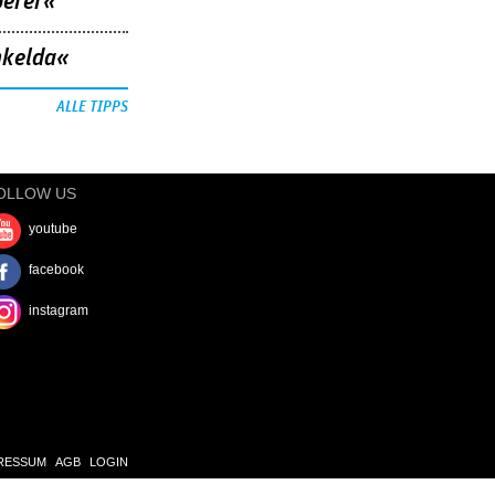
berer«
nkelda«
ALLE TIPPS
OLLOW US
youtube
facebook
instagram
RESSUM
AGB
LOGIN