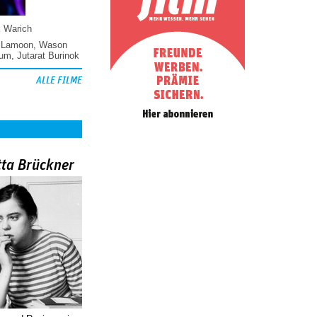
k Warich
 Lamoon
,
Wason
hum
,
Jutarat Burinok
ALLE FILME
tta Brückner