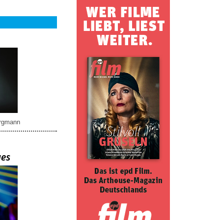
rgmann
ues