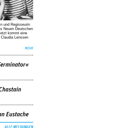
in und Regisseurin
des Neuen Deutschen
Jetzt kommt eine
. Claudia Lenssen
MEHR
Terminator«
 Chastain
an Eustache
ALLE MELDUNGEN