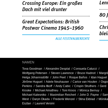
Len
Crossing Europe: Ein großes
Dach mit viel drunter
80 
Great Expectations: British
Chr
Postwar Cinema 1945–1960
blei
ALLE FESTIVALBERICHTE
NAMEN
Tova Goodman
Alexandre Desplat
Consuela Catucci
Wolfgang Petersen
Steven Lawrence
Bruce Hadnot
Margré
Helga Jóhannsdóttir
John Peet
Roque Baños
Idan Haguel
Jérôme Huguet
Adele Neuhauser
Carice van Houten
Osgo
Perkins
Sandra Itkoff
Andy Cabic
Crispin Struthers
Gerd
Kroske
Michael Amathieu
Toni Kroos
Mónica Bernuy
Michael Kalesniko
Maximilian Reichert
John D. Payne
Sam
West
Daryn Okada
Frederik Wenzel
Stina Ekblad
Mónik
Esztan
Laurent Versini