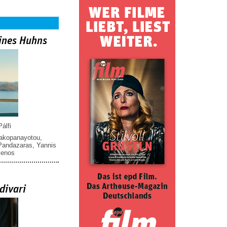
ines Huhns
álfi
iakopanayotou
,
 Pandazaras
,
Yannis
menos
divari