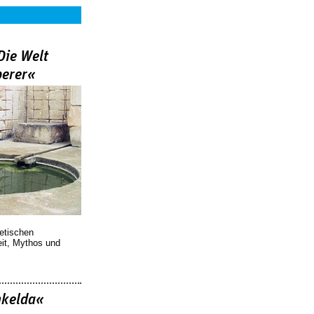
Die Welt
berer«
oetischen
eit, Mythos und
nkelda«