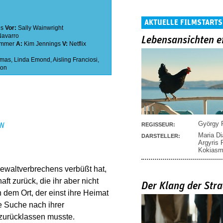
AKTUELLE FILMSTARTS
es
Vor:
Sally Wainwright
Navarro
Lebensansichten e
immer
A:
Kim Jennings
V:
Netflix
omas
,
Linda Emond
,
Aisling Franciosi
,
on
György P
REGISSEUR:
EN
Maria D
DARSTELLER:
Argyris
Kokias
ewaltverbrechens verbüßt hat,
ft zurück, die ihr aber nicht
Der Klang der Stra
n dem Ort, der einst ihre Heimat
ie Suche nach ihrer
 zurücklassen musste.