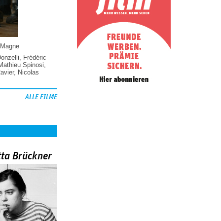
 Magne
Donzelli
,
Frédéric
Mathieu Spinosi
,
vier
,
Nicolas
ALLE FILME
tta Brückner