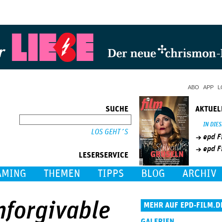
Jump to Navigation
ABO
APP
L
SUCHE
AKTUEL
SUCHE
IN DIE
epd F
epd F
LESERSERVICE
AMING
THEMEN
TIPPS
BLOG
ARCHIV
nforgivable
MEHR AUF EPD-FILM.D
GALERIEN