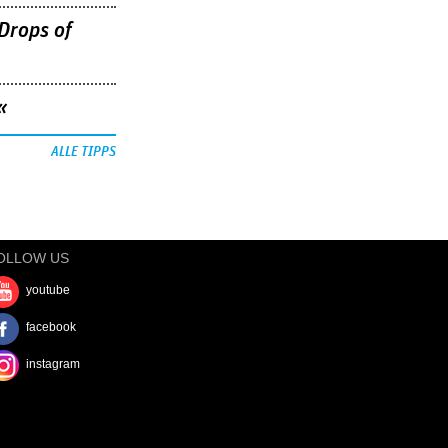
Drops of
«
ALLE TIPPS
OLLOW US
youtube
facebook
instagram