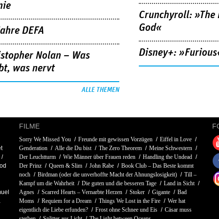
nie
Crunchyroll: »The 
God«
Jahre DEFA
Disney+: »Furious
istopher Nolan – Was
bt, was nervt
ALLE THEMEN
FILME
F
Sorry We Missed You
Freunde mit gewissen Vorzügen
Eiffel in Love
t
Genderation
Alle die Du bist
The Zero Theorem
Meine Schwestern
Der Leuchtturm
Wie Männer über Frauen reden
Handling the Undead
od
Der Prinz
Queen & Slim
John Rabe
Book Club – Das Beste kommt
noch
Birdman (oder die unverhoffte Macht der Ahnungslosigkeit)
Till –
Kampf um die Wahrheit
Die guten und die besseren Tage
Land in Sicht
uel
Agnes
Scarred Hearts – Vernarbte Herzen
Stoker
Gigante
Bad
a
Moms
Requiem for a Dream
Things We Lost in the Fire
Wer hat
eigentlich die Liebe erfunden?
Frost ohne Schnee und Eis
Cäsar muss
sterben
Splitter aus Licht
The Light between Oceans