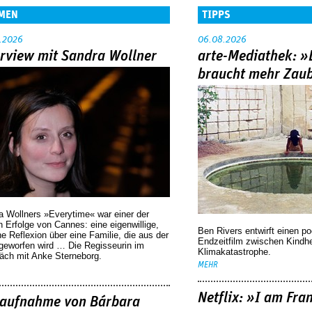
MEN
TIPPS
.2026
06.08.2026
erview mit Sandra Wollner
arte-Mediathek: »
braucht mehr Zau
a Wollners »Everytime« war einer der
 Erfolge von Cannes: eine eigenwillige,
Ben Rivers entwirft einen p
he Reflexion über eine ­Familie, die aus der
Endzeitfilm zwischen Kindh
geworfen wird … Die Regisseurin im
Klimakatastrophe.
äch mit Anke Sterneborg.
MEHR
Netflix: »I am Fra
aufnahme von Bárbara