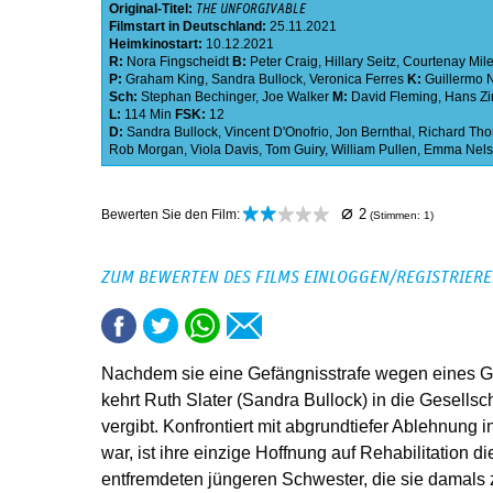
Original-Titel:
THE UNFORGIVABLE
Filmstart in Deutschland:
25.11.2021
Heimkinostart:
10.12.2021
R:
Nora Fingscheidt
B:
Peter Craig
,
Hillary Seitz
,
Courtenay Mil
P:
Graham King
,
Sandra Bullock
,
Veronica Ferres
K:
Guillermo 
Sch:
Stephan Bechinger
,
Joe Walker
M:
David Fleming
,
Hans Z
L:
114 Min
FSK:
12
D:
Sandra Bullock
,
Vincent D'Onofrio
,
Jon Bernthal
,
Richard Th
Rob Morgan
,
Viola Davis
,
Tom Guiry
,
William Pullen
,
Emma Nels
⌀
2
Bewerten Sie den Film:
(Stimmen:
1
)
ZUM BEWERTEN DES FILMS EINLOGGEN/REGISTRIER
Nachdem sie eine Gefängnisstrafe wegen eines G
kehrt Ruth Slater (Sandra Bullock) in die Gesellscha
vergibt. Konfrontiert mit abgrundtiefer Ablehnung i
war, ist ihre einzige Hoffnung auf Rehabilitation d
entfremdeten jüngeren Schwester, die sie damals