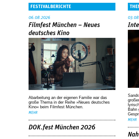
FESTIVALBERICHTE
THE
06.08.2026
03.08
Filmfest München – Neues
Int
deutsches Kino
Sandr
Abarbeitung an der eigenen Familie war das
großen
große Thema in der Reihe »Neues deutsches
lyrisc
Kino« beim Filmfest München.
Bahn 
MEHR
Gespr
MEHR
DOK.fest München 2026
Nah