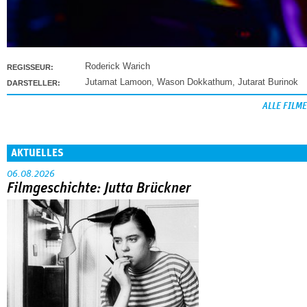
Roderick Warich
REGISSEUR:
Jutamat Lamoon
,
Wason Dokkathum
,
Jutarat Burinok
DARSTELLER:
ALLE FILME
AKTUELLES
06.08.2026
Filmgeschichte: Jutta Brückner