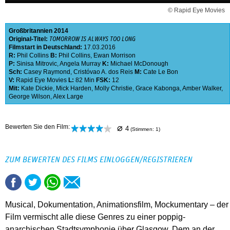
© Rapid Eye Movies
Großbritannien
2014
Original-Titel:
TOMORROW IS ALWAYS TOO LONG
Filmstart in Deutschland:
17.03.2016
R:
Phil Collins
B:
Phil Collins
,
Ewan Morrison
P:
Sinisa Mitrovic
,
Angela Murray
K:
Michael McDonough
Sch:
Casey Raymond
,
Cristóvao A. dos Reis
M:
Cate Le Bon
V:
Rapid Eye Movies
L:
82 Min
FSK:
12
Mit:
Kate Dickie
,
Mick Harden
,
Molly Christie
,
Grace Kabonga
,
Amber Walker
,
George Wilson
,
Alex Large
⌀
Bewerten Sie den Film:
4
(Stimmen:
1
)
ZUM BEWERTEN DES FILMS EINLOGGEN/REGISTRIEREN
Musical, Dokumentation, Animationsfilm, Mockumentary – der
Film vermischt alle diese Genres zu einer poppig-
anarchischen Stadtsymphonie über Glasgow. Dem an der