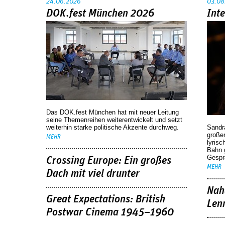
24.06.2026
03.08
DOK.fest München 2026
Int
Das DOK.fest München hat mit neuer Leitung
seine Themenreihen weiterentwickelt und setzt
weiterhin starke politische Akzente durchweg.
Sandr
großen
MEHR
lyrisc
Bahn 
Gespr
Crossing Europe: Ein großes
MEHR
Dach mit viel drunter
Nah
Great Expectations: British
Len
Postwar Cinema 1945–1960