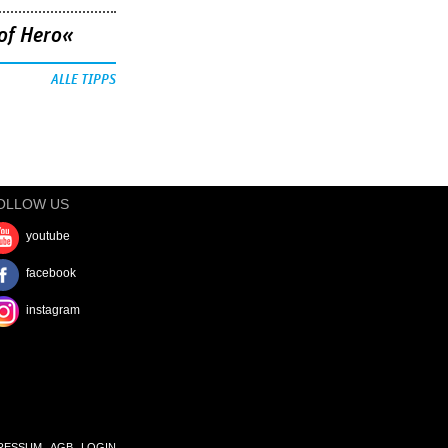
of Hero«
ALLE TIPPS
OLLOW US
youtube
facebook
instagram
RESSUM
AGB
LOGIN