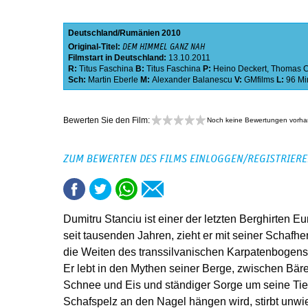
Deutschland
Rumänien
2010
Original-Titel:
DEM HIMMEL GANZ NAH
Filmstart in Deutschland:
13.10.2011
R:
Titus Faschina
B:
Titus Faschina
P:
Heino Deckert
,
Thomas C
Sch:
Martin Eberle
M:
Alexander Balanescu
V:
GMfilms
L:
96 Mi
Bewerten Sie den Film:
Noch keine Bewertungen vorh
ZUM BEWERTEN DES FILMS EINLOGGEN/REGISTRIER
Dumitru Stanciu ist einer der letzten Berghirten E
seit tausenden Jahren, zieht er mit seiner Schaf
die Weiten des transsilvanischen Karpatenbogen
Er lebt in den Mythen seiner Berge, zwischen Bär
Schnee und Eis und ständiger Sorge um seine Tier
Schafspelz an den Nagel hängen wird, stirbt unwie