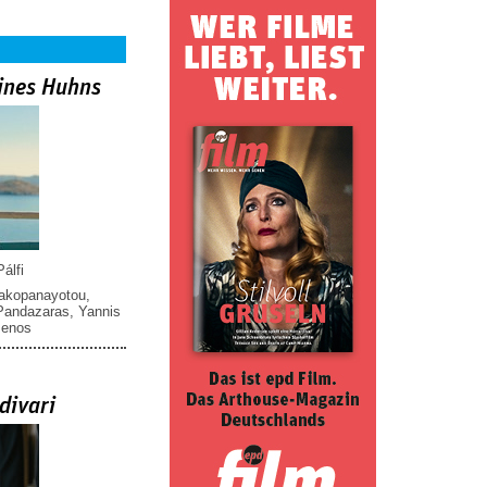
ines Huhns
álfi
iakopanayotou
,
 Pandazaras
,
Yannis
menos
divari