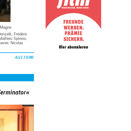
 Magne
Donzelli
,
Frédéric
Mathieu Spinosi
,
vier
,
Nicolas
ALLE FILME
Terminator«