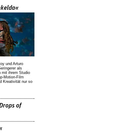
nkelda«
oy und Arturo
eringerer als
n mit ihrem Studio
p-Motion-Film
d Kreativität nur so
Drops of
«