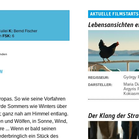
AKTUELLE FILMSTARTS
Lebensansichten e
uilei
K:
Bernd Fischer
n
FSK:
6
anden
EN
György P
REGISSEUR:
Maria D
DARSTELLER:
Argyris
Kokias
uropas. So wie seine Vorfahren
herde Sommers wie Winters über
s; ganz nah am Himmel entlang.
Der Klang der Stra
en und Wölfen, in Sonne, Wind,
e ... Wenn er bald seinen
derbringlich ein Stück des