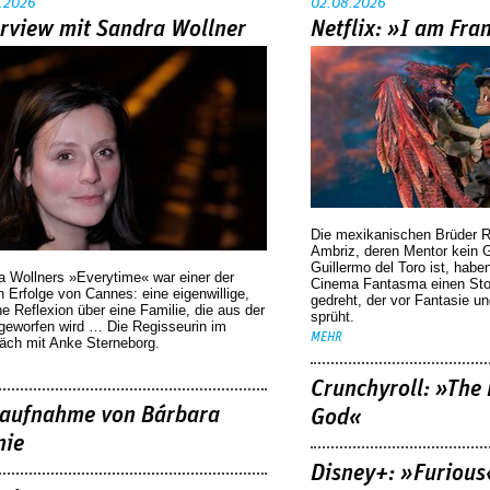
.2026
02.08.2026
erview mit Sandra Wollner
Netflix: »I am Fra
Die mexikanischen Brüder R
Ambriz, deren Mentor kein G
Guillermo del Toro ist, habe
a Wollners »Everytime« war einer der
Cinema Fantasma einen Sto
 Erfolge von Cannes: eine eigenwillige,
gedreht, der vor Fantasie un
he Reflexion über eine ­Familie, die aus der
sprüht.
geworfen wird … Die Regisseurin im
MEHR
äch mit Anke Sterneborg.
Crunchyroll: »The 
aufnahme von Bárbara
God«
nie
Disney+: »Furious