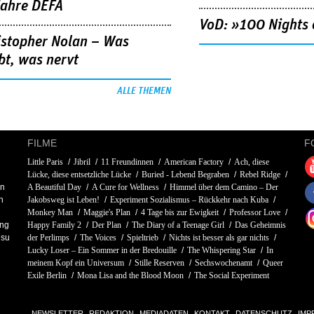
Jahre DEFA
VoD: »100 Nights 
istopher Nolan – Was
bt, was nervt
ALLE THEMEN
FILME
F
Little Paris
Jibril
11 Freundinnen
American Factory
Ach, diese
Lücke, diese entsetzliche Lücke
Buried - Lebend Begraben
Rebel Ridge
an
A Beautiful Day
A Cure for Wellness
Himmel über dem Camino – Der
n
Jakobsweg ist Leben!
Experiment Sozialismus – Rückkehr nach Kuba
Monkey Man
Maggie's Plan
4 Tage bis zur Ewigkeit
Professor Love
ng
Happy Family 2
Der Plan
The Diary of a Teenage Girl
Das Geheimnis
su
der Perlimps
The Voices
Spieltrieb
Nichts ist besser als gar nichts
Lucky Loser – Ein Sommer in der Bredouille
The Whispering Star
In
meinem Kopf ein Universum
Stille Reserven
Sechswochenamt
Queer
Exile Berlin
Mona Lisa and the Blood Moon
The Social Experiment
NEWSLETTER
REDAKTION
MEDIADATEN
KONTAKT
DATENSCHUTZ
IMP