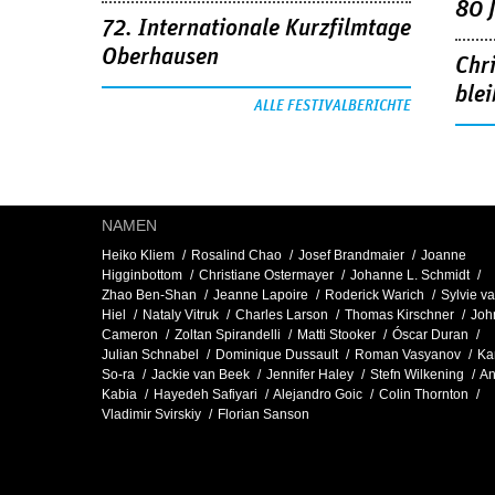
80 
72. Internationale Kurzfilmtage
Oberhausen
Chr
blei
ALLE FESTIVALBERICHTE
NAMEN
Heiko Kliem
Rosalind Chao
Josef Brandmaier
Joanne
Higginbottom
Christiane Ostermayer
Johanne L. Schmidt
Zhao Ben-Shan
Jeanne Lapoire
Roderick Warich
Sylvie v
Hiel
Nataly Vitruk
Charles Larson
Thomas Kirschner
Joh
Cameron
Zoltan Spirandelli
Matti Stooker
Óscar Duran
Julian Schnabel
Dominique Dussault
Roman Vasyanov
Ka
So-ra
Jackie van Beek
Jennifer Haley
Stefn Wilkening
An
Kabia
Hayedeh Safiyari
Alejandro Goic
Colin Thornton
Vladimir Svirskiy
Florian Sanson