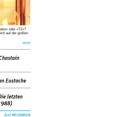
nator« oder »T2«?
eich auf der großen
MEHR
 Chastain
an Eustache
ie letzten
1988)
ALLE MELDUNGEN