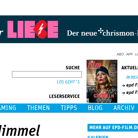
Jump to Navigation
ABO
APP
L
SUCHE
AKTUEL
SUCHE
IN DIE
epd F
epd F
LESERSERVICE
AMING
THEMEN
TIPPS
BLOG
ARCHIV
Himmel
MEHR AUF EPD-FILM.D
GALERIEN