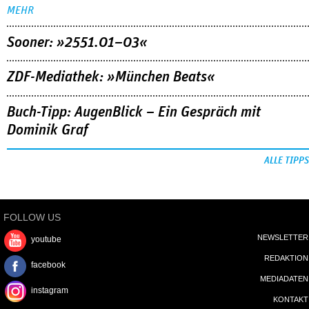
MEHR
Sooner: »2551.01–03«
ZDF-Mediathek: »München Beats«
Buch-Tipp: AugenBlick – Ein Gespräch mit
Dominik Graf
ALLE TIPPS
FOLLOW US
NEWSLETTER
youtube
REDAKTION
facebook
MEDIADATEN
instagram
KONTAKT