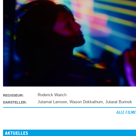
Roderick Warich
REGISSEUR:
Jutamat Lamoon
,
Wason Dokkathum
,
Jutarat Burinok
DARSTELLER:
ALLE FILME
AKTUELLES