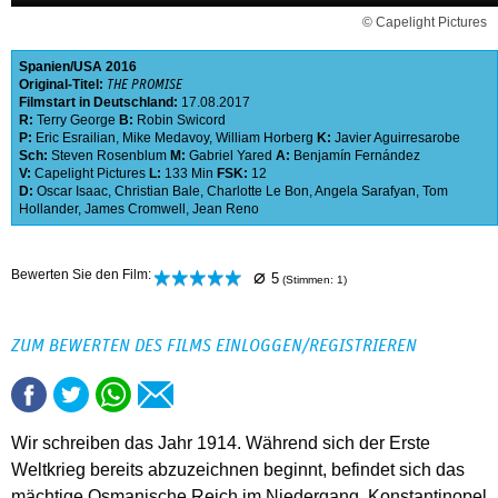
© Capelight Pictures
Spanien
USA
2016
Original-Titel:
THE PROMISE
Filmstart in Deutschland:
17.08.2017
R:
Terry George
B:
Robin Swicord
P:
Eric Esrailian
,
Mike Medavoy
,
William Horberg
K:
Javier Aguirresarobe
Sch:
Steven Rosenblum
M:
Gabriel Yared
A:
Benjamín Fernández
V:
Capelight Pictures
L:
133 Min
FSK:
12
D:
Oscar Isaac
,
Christian Bale
,
Charlotte Le Bon
,
Angela Sarafyan
,
Tom
Hollander
,
James Cromwell
,
Jean Reno
⌀
Bewerten Sie den Film:
5
(Stimmen:
1
)
ZUM BEWERTEN DES FILMS EINLOGGEN/REGISTRIEREN
Wir schreiben das Jahr 1914. Während sich der Erste
Weltkrieg bereits abzuzeichnen beginnt, befindet sich das
mächtige Osmanische Reich im Niedergang. Konstantinopel,