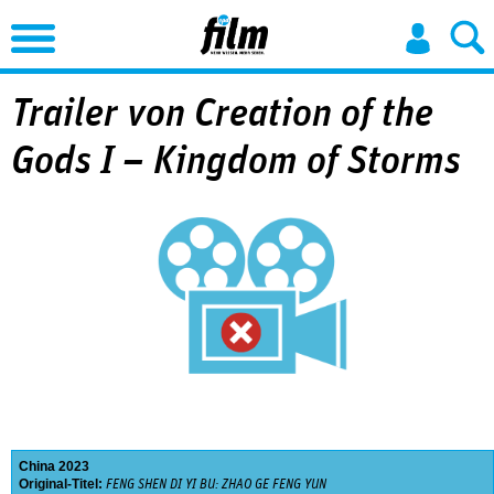
Jump to Navigation
Trailer von Creation of the
Gods I – Kingdom of Storms
China
2023
Original-Titel:
FENG SHEN DI YI BU: ZHAO GE FENG YUN