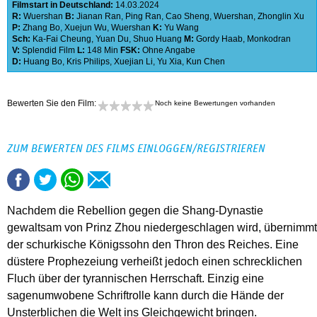
Filmstart in Deutschland:
14.03.2024
R:
Wuershan
B:
Jianan Ran
,
Ping Ran
,
Cao Sheng
,
Wuershan
,
Zhonglin Xu
P:
Zhang Bo
,
Xuejun Wu
,
Wuershan
K:
Yu Wang
Sch:
Ka-Fai Cheung
,
Yuan Du
,
Shuo Huang
M:
Gordy Haab
,
Monkodran
V:
Splendid Film
L:
148 Min
FSK:
Ohne Angabe
D:
Huang Bo
,
Kris Philips
,
Xuejian Li
,
Yu Xia
,
Kun Chen
Bewerten Sie den Film:
Noch keine Bewertungen vorhanden
ZUM BEWERTEN DES FILMS EINLOGGEN/REGISTRIEREN
Nachdem die Rebellion gegen die Shang-Dynastie
gewaltsam von Prinz Zhou niedergeschlagen wird, übernimmt
der schurkische Königssohn den Thron des Reiches. Eine
düstere Prophezeiung verheißt jedoch einen schrecklichen
Fluch über der tyrannischen Herrschaft. Einzig eine
sagenumwobene Schriftrolle kann durch die Hände der
Unsterblichen die Welt ins Gleichgewicht bringen.