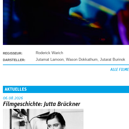
Roderick Warich
REGISSEUR:
Jutamat Lamoon
,
Wason Dokkathum
,
Jutarat Burinok
DARSTELLER:
ALLE FILME
AKTUELLES
06.08.2026
Filmgeschichte: Jutta Brückner