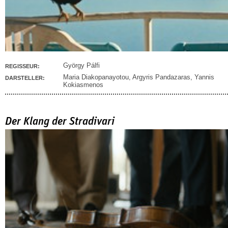
György Pálfi
REGISSEUR:
Maria Diakopanayotou
,
Argyris Pandazaras
,
Yannis
DARSTELLER:
Kokiasmenos
Der Klang der Stradivari