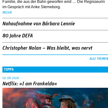
Sandra Wollners »Everytime« war einer der großen Erfolge
von Cannes: eine eigenwillige, lyrische Reflexion über eine ­
Familie, die aus der Bahn geworfen wird … Die Regisseurin
im Gespräch mit Anke Sterneborg.
MEHR
Nahaufnahme von Bárbara Lennie
80 Jahre DEFA
Christopher Nolan – Was bleibt, was nervt
ALLE THEMEN
TIPPS