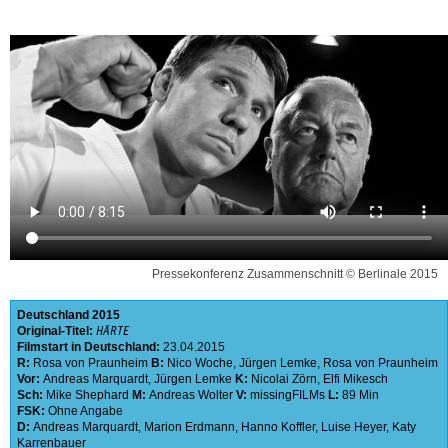
Pressekonferenz Zusammenschnitt © Berlinale 2015
Deutschland
2015
Original-Titel:
HÄRTE
Filmstart in Deutschland:
23.04.2015
R:
Rosa von Praunheim
B:
Nico Woche
,
Jürgen Lemke
,
Rosa von Praunheim
Vor:
Andreas Marquardt
,
Jürgen Lemke
K:
Nicolai Zörn
,
Elfi Mikesch
Sch:
Mike Shephard
M:
Andreas Wolter
V:
missingFILMs
L:
89 Min
FSK:
Ohne Angabe
D:
Andreas Marquardt
,
Marion Erdmann
,
Hanno Koffler
,
Luise Heyer
,
Katy
Karrenbauer