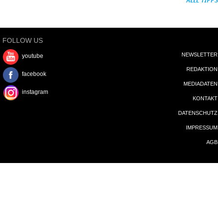
Crunchyroll: »The Drops of God«
Disney+: »Furious«
VoD: »100 Nights of Hero«
ALLE TIPPS
FOLLOW US
NEWSLETTER
youtube
REDAKTION
facebook
MEDIADATEN
instagram
KONTAKT
DATENSCHUTZ
IMPRESSUM
AGB