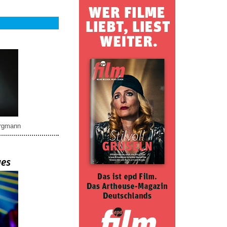
rgmann
ues