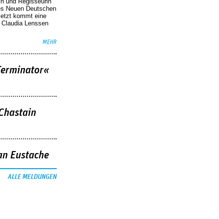
in und Regisseurin
des Neuen Deutschen
Jetzt kommt eine
. Claudia Lenssen
MEHR
Terminator«
 Chastain
an Eustache
ALLE MELDUNGEN