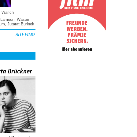
k Warich
 Lamoon
,
Wason
hum
,
Jutarat Burinok
ALLE FILME
tta Brückner