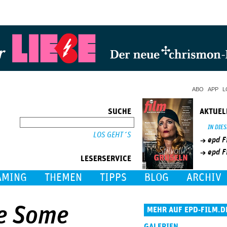
Jump to Navigation
ABO
APP
L
SUCHE
AKTUEL
SUCHE
IN DIE
epd F
epd F
LESERSERVICE
AMING
THEMEN
TIPPS
BLOG
ARCHIV
Me Some
MEHR AUF EPD-FILM.D
GALERIEN