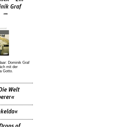
nik Graf
Haar: Dominik Graf
äch mit der
a Gotto.
Die Welt
berer«
nkelda«
Drops of