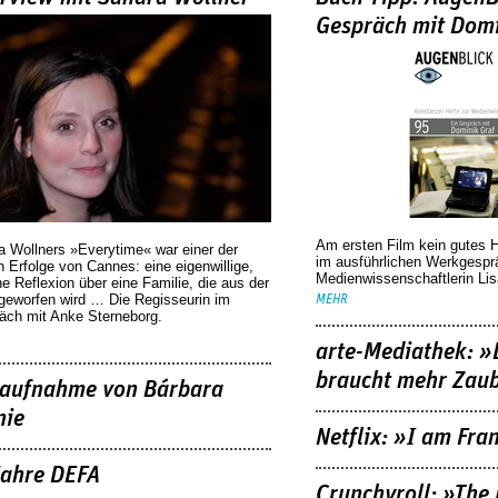
Gespräch mit Domi
Am ersten Film kein gutes 
a Wollners »Everytime« war einer der
im ausführlichen Werkgespr
 Erfolge von Cannes: eine eigenwillige,
Medienwissenschaftlerin Lis
he Reflexion über eine ­Familie, die aus der
geworfen wird … Die Regisseurin im
MEHR
äch mit Anke Sterneborg.
arte-Mediathek: »
braucht mehr Zau
aufnahme von Bárbara
nie
Netflix: »I am Fra
Jahre DEFA
Crunchyroll: »The 