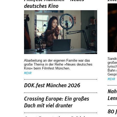
deutsches Kino
Sandr
Abarbeitung an der eigenen Familie war das
großen
große Thema in der Reihe »Neues deutsches
lyrisc
Kino« beim Filmfest München.
Bahn 
MEHR
Gespr
MEHR
DOK.fest München 2026
Nah
Len
Crossing Europe: Ein großes
Dach mit viel drunter
80 