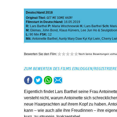
Deutschland
2018
Original-Titel:
GET ME SOME HAIR!
Filmstart in Deutschland:
16.05.2019
R:
Lars Barthel
P:
Maria Wischnewski
K:
Lars Barthel
Sch:
Mari
M:
Ekimas
,
John Bond
,
Klaus Kürvers
,
Lee Jun Ho & Seulgidoo
L:
90 Min
FSK:
12
Mit:
Antoinette Barthel
,
Aunty Mary Daw Kyi Kyi Lwin
,
Cherry Lw
Bewerten Sie den Film:
Noch keine Bewertungen vorh
ZUM BEWERTEN DES FILMS EINLOGGEN/REGISTRIER
Eigentlich findet Lars Barthel seine Frau Antoinette
versteht nicht, warum Antoinette sich schreckliche
neue Haarprachten auf ihrem Kopf zu haben. Ant
kann – wie auch alle ihre Freudinnen – ihre eige
kurz, zu struppig. Inakzeptabel.