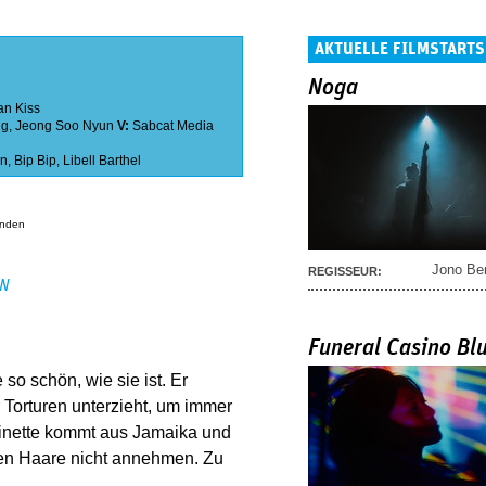
AKTUELLE FILMSTARTS
Noga
an Kiss
ng
,
Jeong Soo Nyun
V:
Sabcat Media
in
,
Bip Bip
,
Libell Barthel
anden
Jono Be
REGISSEUR:
EN
Funeral Casino Bl
 so schön, wie sie ist. Er
r Torturen unterzieht, um immer
oinette kommt aus Jamaika und
nen Haare nicht annehmen. Zu