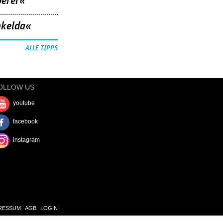
berer«
nkelda«
ALLE TIPPS
OLLOW US
youtube
facebook
instagram
RESSUM
AGB
LOGIN