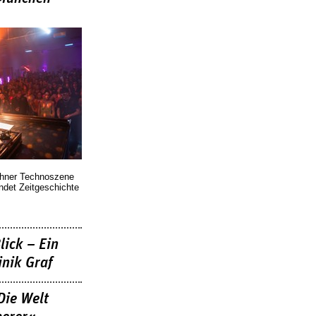
chner Technoszene
indet Zeitgeschichte
lick – Ein
nik Graf
Die Welt