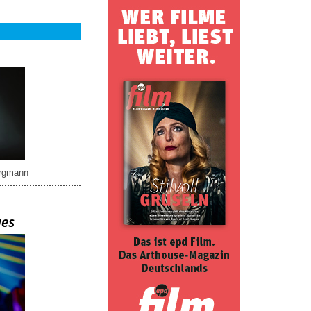
rgmann
ues