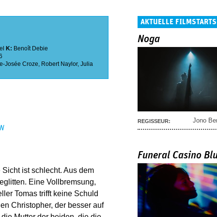
AKTUELLE FILMSTARTS
Noga
el
K:
Benoît Debie
6
e-Josée Croze
,
Robert Naylor
,
Julia
Jono Be
REGISSEUR:
EN
Funeral Casino Bl
 Sicht ist schlecht. Aus dem
eglitten. Eine Vollbremsung,
ler Tomas trifft keine Schuld
en Christopher, der besser auf
die Mutter der beiden, die die