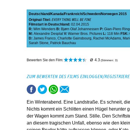
Deutschland
Kanada
Frankreich
Schweden
Norwegen
2015
Original-Titel:
EVERY THING WILL BE FINE
Filmstart in Deutschland:
02.04.2015
R:
Wim Wenders
B:
Bjørn Olaf Johannessen
P:
Gian-Piero Ring
M:
Alexandre Desplat
V:
Warner Bros. Pictures
L:
118 Min
FSK:
D:
James Franco
,
Charlotte Gainsbourg
,
Rachel McAdams
,
Mari
Sarah Stone
,
Patrick Bauchau
⌀
4.3
Bewerten Sie den Film:
(Stimmen:
3
)
ZUM BEWERTEN DES FILMS EINLOGGEN/REGISTRIER
Ein Winterabend. Eine Landstraße. Es schneit, die
Nichts kommt ein Schlitten einen Hügel herunter g
der Wagen kommt zum Stand. Stille. Den Schriftstel
an diesem tragischen Unfall, ebenso wie den klein
seinen Bruder hätte aufpassen können, oder Kate, 