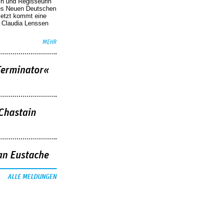
in und Regisseurin
des Neuen Deutschen
Jetzt kommt eine
. Claudia Lenssen
MEHR
Terminator«
 Chastain
an Eustache
ALLE MELDUNGEN