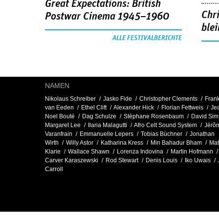
Great Expectations: British
Chr
Postwar Cinema 1945–1960
blei
ALLE FESTIVALBERICHTE
NAMEN
Nikolaus Schreiber
Jasko Fide
Christopher Clements
Fran
van Eeden
Ethel Clift
Alexander Hick
Florian Fettweis
Je
Noel Bouté
Dag Schulze
Stéphane Rosenbaum
David Sim
Margaret Lee
Ilaria Malagutti
Afro Celt Sound System
Jérô
Va­ranfrain
Emmanuelle Lepers
Tobias Büchner
Jonathan
Wirth
Willy Astor
Katharina Kress
Min Bahadur Bham
Mat
Klarie
Wallace Shawn
Lorenza Indovina
Martin Hofmann
Carver Karaszewski
Rod Stewart
Denis Louis
Iko Uwais
Carroll