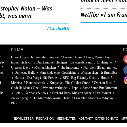
braucht mehr Zau
istopher Nolan – Was
Netflix: »I am Fra
bt, was nervt
ALLE THEMEN
FILME
F
k
Ghost Dog – Der Weg des Samurai
Coconut Hero
Love, Rosie - Für
an-
immer vielleicht
Das Land der Heiligen – La terra dei santi
Lilyhammer
Greatest Days
Men & Chicken
The Innocents
Nur die Füße tun mir leid
me
Der letzte Bulle
Vom Ende einer Geschichte
Wiedersehen mit Brundibar
Harriet – Der Weg in die Freiheit
BFG: Big Friendly Giant
Home
t
Medusa
Nationalstraße
Kingsman: The Golden Circle
Zwei zu Eins
Godzilla Minus One
Was uns verbindet
Pepe
Same Same But Different
Jc
Lola
Germans & Jews
Bernard Bär – Mission Mars
Drei Winter
Zu weit weg
The Man Who Wasn't There
Ensemble Modern – Why We
Play
NEWSLETTER
REDAKTION
MEDIADATEN
KONTAKT
DATENSCHUTZ
IMP