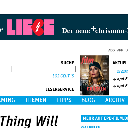
Jump to Navigation
ABO
APP
L
SUCHE
AKTUEL
SUCHE
IN DIE
epd F
epd F
LESERSERVICE
AMING
THEMEN
TIPPS
BLOG
ARCHIV
 Thing Will
MEHR AUF EPD-FILM.D
GALERIEN