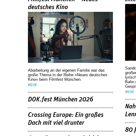
deutsches Kino
Sandr
Abarbeitung an der eigenen Familie war das
großen
große Thema in der Reihe »Neues deutsches
lyrisc
Kino« beim Filmfest München.
Bahn 
MEHR
Gespr
MEHR
DOK.fest München 2026
Nah
Len
Crossing Europe: Ein großes
Dach mit viel drunter
80 