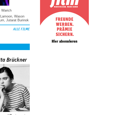
k Warich
 Lamoon
,
Wason
hum
,
Jutarat Burinok
ALLE FILME
tta Brückner