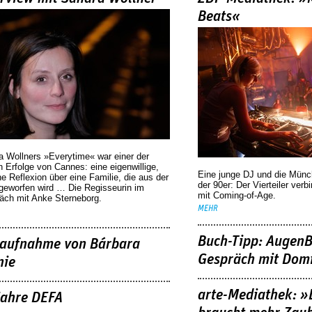
Beats«
a Wollners »Everytime« war einer der
 Erfolge von Cannes: eine eigenwillige,
Eine junge DJ und die Mün
he Reflexion über eine ­Familie, die aus der
der 90er: Der Vierteiler verb
geworfen wird … Die Regisseurin im
mit Coming-of-Age.
äch mit Anke Sterneborg.
MEHR
Buch-Tipp: AugenB
aufnahme von Bárbara
Gespräch mit Domi
nie
arte-Mediathek: »
Jahre DEFA