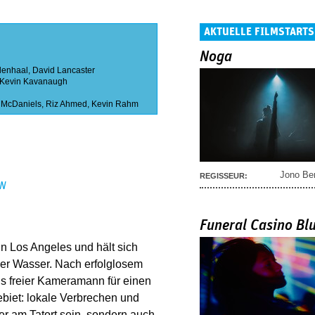
AKTUELLE FILMSTARTS
Noga
lenhaal
,
David Lancaster
Kevin Kavanaugh
 McDaniels
,
Riz Ahmed
,
Kevin Rahm
Jono Be
REGISSEUR:
EN
Funeral Casino Bl
n Los Angeles und hält sich
ber Wasser. Nach erfolglosem
s freier Kameramann für einen
biet: lokale Verbrechen und
ter am Tatort sein, sondern auch