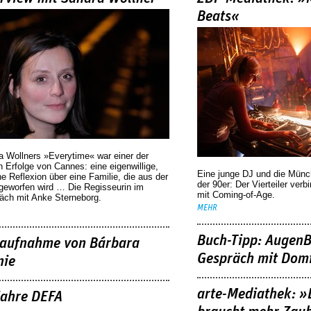
Beats«
a Wollners »Everytime« war einer der
 Erfolge von Cannes: eine eigenwillige,
Eine junge DJ und die Mün
he Reflexion über eine ­Familie, die aus der
der 90er: Der Vierteiler verb
geworfen wird … Die Regisseurin im
mit Coming-of-Age.
äch mit Anke Sterneborg.
MEHR
Buch-Tipp: AugenB
aufnahme von Bárbara
Gespräch mit Domi
nie
arte-Mediathek: »
Jahre DEFA