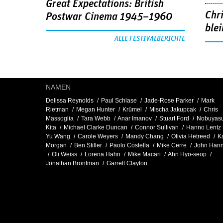
Great Expectations: British
Chr
Postwar Cinema 1945–1960
blei
ALLE FESTIVALBERICHTE
NAMEN
Delissa Reynolds
Paul Schlase
Jade-Rose Parker
Mark
Rietman
Megan Hunter
Krümel
Mischa Jakupcak
Chris
Massoglia
Tara Webb
Anar Imanov
Stuart Ford
Nobuyas
Kita
Michael Clarke Duncan
Connor Sullivan
Hanno Lentz
Yu Wang
Carole Weyers
Mandy Chang
Olivia Hetreed
K
Morgan
Ben Stiller
Paolo Costella
Mike Cerre
John Han
Oli Weiss
Lorena Hahn
Mike Macari
Ahn Hyo-seop
Jonathan Bronfman
Garrett Clayton