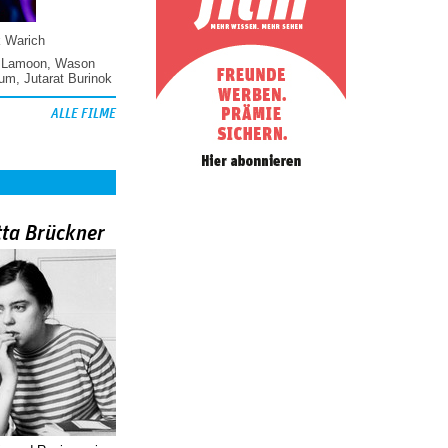
k Warich
 Lamoon
,
Wason
hum
,
Jutarat Burinok
ALLE FILME
tta Brückner