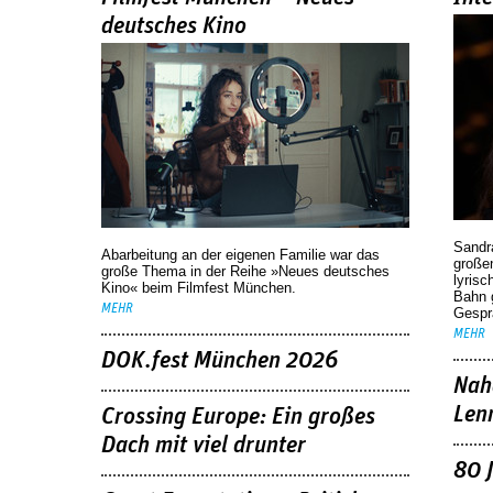
deutsches Kino
Sandr
Abarbeitung an der eigenen Familie war das
großen
große Thema in der Reihe »Neues deutsches
lyrisc
Kino« beim Filmfest München.
Bahn 
MEHR
Gespr
MEHR
DOK.fest München 2026
Nah
Len
Crossing Europe: Ein großes
Dach mit viel drunter
80 