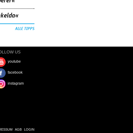
berer«
nkelda«
ALLE TIPPS
OLLOW US
youtube
facebook
instagram
RESSUM
AGB
LOGIN