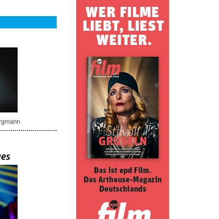
rgmann
ues