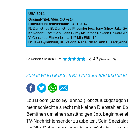
USA
2014
Original-Titel:
NIGHTCRAWLER
Filmstart in Deutschland:
13.11.2014
R:
Dan Gilroy
B:
Dan Gilroy
P:
Jenifer Fox
,
Tony Gilroy
,
Jake Gyl
K:
Robert Elswit
Sch:
John Gilroy
M:
James Newton Howard
A:
V:
Concorde Filmverleih
L:
117 Min
FSK:
16
D:
Jake Gyllenhaal
,
Bill Paxton
,
Rene Russo
,
Ann Cusack
,
Anne
⌀
4.7
Bewerten Sie den Film:
(Stimmen:
3
)
ZUM BEWERTEN DES FILMS EINLOGGEN/REGISTRIER
Lou Bloom (Jake Gyllenhaal) lebt zurückgezogen i
mehr schlecht als recht mit kleinen Diebstählen ü
Bemühen um einen anständigen Job, beginnt er al
TV-Nachrichtensender zu arbeiten. Sein Spezialge
Unfälle. Dabei muss er nicht nur möglichst als ers