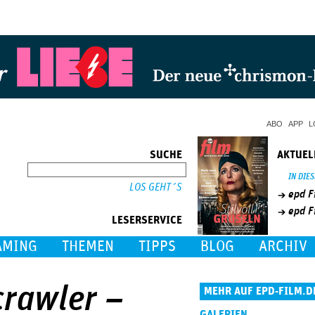
Jump to Navigation
ABO
APP
L
SUCHE
AKTUEL
SUCHE
IN DIE
epd F
epd F
LESERSERVICE
AMING
THEMEN
TIPPS
BLOG
ARCHIV
crawler –
MEHR AUF EPD-FILM.D
GALERIEN