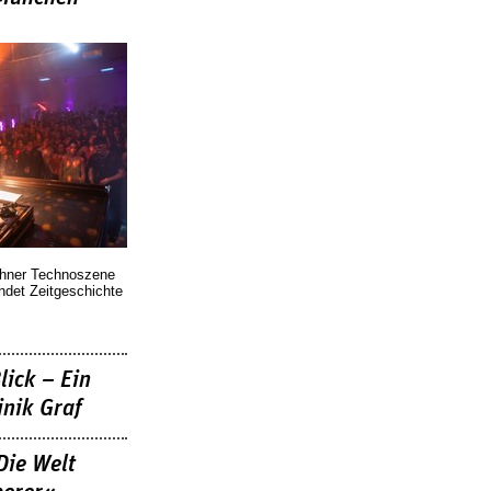
chner Technoszene
indet Zeitgeschichte
lick – Ein
nik Graf
Die Welt