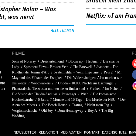
braucht mehr Zau
istopher Nolan – Was
Netflix: »I am Fra
bt, was nervt
ALLE THEMEN
FILME
F
Sons of Norway
Dreiviertelmond
Bloom up – Hautnah
Die eiserne
Lady
Spasmeni Fleva – Broken Vein
The Farewell
Jeannette – Die
u
Kindheit der Jeanne d'Arc
Systemfehler – Wenn Inge tanzt
Pets 2
Mr.
May und das Flüstern der Ewigkeit
Die Widerständigen: Also machen wir
atie
das weiter
Woodwalkers 2
Onoda – 10.000 Nächte im Dschungel
nah
Phantastische Tierwesen und wo sie zu finden sind
Freiheit
Im Nebel
Die Vision der Claudia Andujar
Passenger
Wish
Die koreanische
Hochzeitstruhe
6 Jahre, 7 Monate und 16 Tage – Die Morde der NSU
Der
Atem des Meeres
The Beach House
Casting
Nicht mein Tag
Vergissmichnicht
Old Joy
Dom Hemingway
Boy A
The Big
Wedding
NEWSLETTER
REDAKTION
MEDIADATEN
KONTAKT
DATENSCHUTZ
IMP